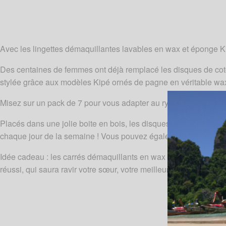
Avec les lingettes démaquillantes lavables en wax et éponge Ki
Des centaines de femmes ont déjà remplacé les disques de coton
stylée grâce aux modèles Kipé ornés de pagne en véritable wax 
Misez sur un pack de 7 pour vous adapter au rythme des lessiv
Placés dans une jolie boite en bois, les disques démaquillants K
chaque jour de la semaine ! Vous pouvez également utiliser la 
Idée cadeau : les carrés démaquillants en wax et tissu éponge K
réussi, qui saura ravir votre sœur, votre meilleure amie ou votr