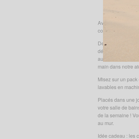
Avec les lingettes
corvée !
Des centaines de f
démaquillants en t
aux modèles Kipé o
main dans notre ate
Misez sur un pack 
lavables en machi
Placés dans une jo
votre salle de bain
de la semaine ! Vo
au mur.
Idée cadeau : les 