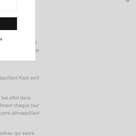
 n’est plus une
pé
bles par des carré
lement stylée grâce
 fabriquées à la
quillant Kipé sont
 bel effet dans
fférent chaque jour
 carré démaquillant
cadeau qui saura