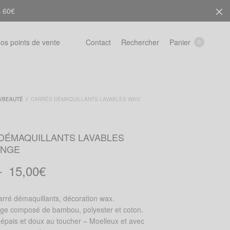
s 60€
Rechercher
Panier
os points de vente
Contact
0
N/BEAUTÉ
/
CARRÉS DÉMAQUILLANTS LAVABLES WAX/
DÉMAQUILLANTS LAVABLES
ONGE
Plage
–
15,00
€
de
prix :
rré démaquillants, décoration wax.
2,50€
ge composé de bambou, polyester et coton.
à
épais et doux au toucher – Moelleux et avec
15,00€