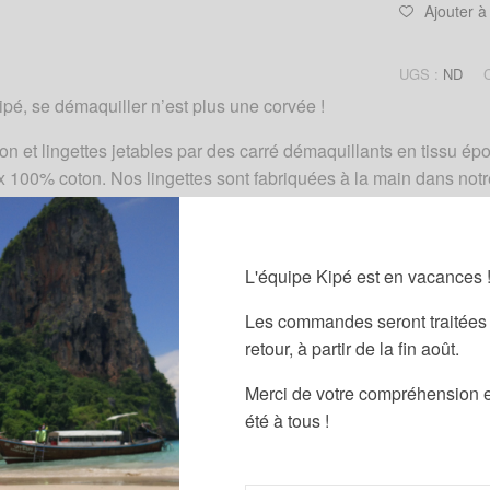
Ajouter à
UGS :
ND
pé, se démaquiller n’est plus une corvée !
 et lingettes jetables par des carré démaquillants en tissu ép
100% coton. Nos lingettes sont fabriquées à la main dans notre 
es. Les carrés démaquillant Kipé sont lavables en machine à 30
ipé seront du plus bel effet dans votre salle de bains grâce aux
L'équipe Kipé est en vacances 
languette pour suspendre votre carré démaquillant au mur.
Les commandes seront traitées 
ipé sont un petit cadeau qui saura faire plaisir ! Ajoutez le pr
retour, à partir de la fin août.
e maman !
Merci de votre compréhension e
été à tous !
Description
Informations complémentaires