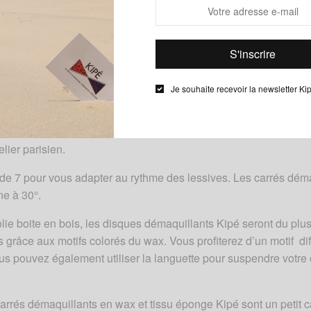
 démaquillantes lavables en wax et éponge Kipé, se démaquiller
Je souhaite recevoir la newsletter Ki
emmes ont déjà remplacé les disques de coton et lingettes jeta
issu éponge. Cette solution écologique et pratique devient éga
rnés de pagne en véritable wax 100% coton. Nos lingettes sont
lier parisien.
de 7 pour vous adapter au rythme des lessives. Les carrés déma
ne à 30°.
lie boite en bois, les disques démaquillants Kipé seront du plus
s grâce aux motifs colorés du wax. Vous profiterez d’un motif di
us pouvez également utiliser la languette pour suspendre votre
carrés démaquillants en wax et tissu éponge Kipé sont un petit 