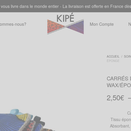
 vous livre dans le monde entier - La livraison est offerte en France dè
sommes-nous?
Mon Compte
N
ACCUEIL
/
SOI
ÉPONGE
CARRÉS 
WAX/ÉP
2,50
€
Ca
Tissu épon
Absorbant, 