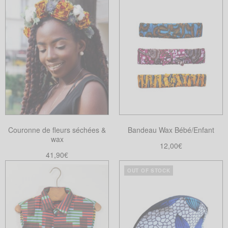
Couronne de fleurs séchées &
Bandeau Wax Bébé/Enfant
wax
12,00
€
41,90
€
Choix des options
Ce
Choix des options
OUT OF STOCK
Ce
produit
produit
a
a
plusieurs
plusieurs
variations.
variations.
Les