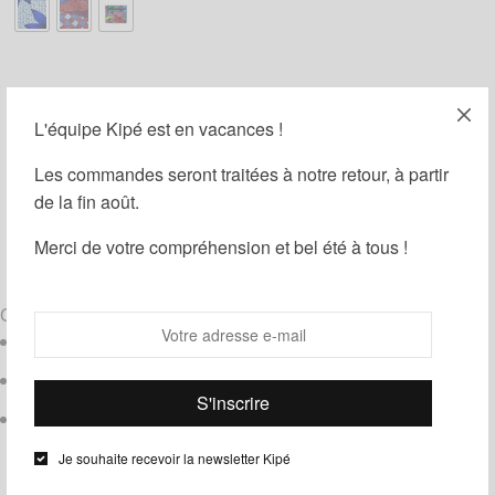
Ajouter au panier
L'équipe Kipé est en vacances !
Les commandes seront traitées à notre retour, à partir
Partager
Ajouter à ma liste d'envies
de la fin août.
Merci de votre compréhension et bel été à tous !
UGS :
ND
Catégories :
Soin/Beauté
,
Trousses
Étiquettes :
Pochette de voyage
,
Wax
Composition
Coton wax
Doublure imperméable
Bijou poids Baoulé
Je souhaite recevoir la newsletter Kipé