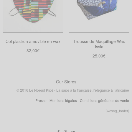
Les
options
options
peuvent
peuvent
être
être
choisies
choisies
sur
Col plastron amovible en wax
Trousse de Maquillage Wax
sur
la
Issia
la
32,00
€
page
25,00
€
page
Choix des options
du
Ce
Lire la suite
du
produit
produit
produit
a
Our Stores
plusieurs
variations.
© 2016 Le Noeud Kipé - La sape à la française, l'élégance à l'africaine
Les
Presse
- Mentions légales
-
Conditions générales de vente
options
[wcsag_footer]
peuvent
être
choisies