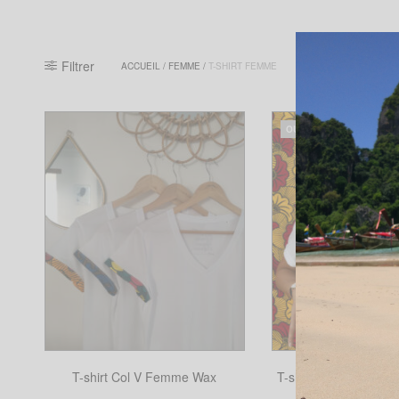
Filtrer
ACCUEIL
/
FEMME
/
T-SHIRT FEMME
OUT OF STOCK
T-shirt Col V Femme Wax
T-shirt brodé – Collab