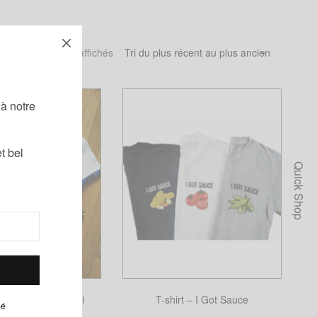
Trié
6 résultats affichés
du
!
plus
récent
à notre
au
plus
ancien
t bel
Quick Shop
ax Unisexe Tichorti
T-shirt – I Got Sauce
pé