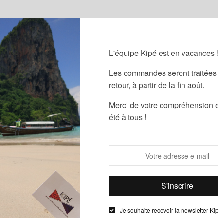
L'équipe Kipé est en vacances 
Les commandes seront traitées 
retour, à partir de la fin août.
Merci de votre compréhension e
été à tous !
 Le fil de So
Crop top avec cordon en coton
T-shirt W
Je souhaite recevoir la newsletter Ki
biologique avec finition en wax