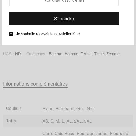
Ajouter au panier
Guide des tailles
Ajouter à ma liste d'envies
Je souhaite recevoir la newsletter Kipé
Partager
UGS :
ND
Catégories :
Femme
,
Homme
,
T-shirt
,
T-shirt Femme
Informations complémentaires
Couleur
Blanc, Bordeaux, Gris, Noir
Taille
XS, S, M, L, XL, 2XL, 3XL
Carré Chic Rose, Feuillage Jaune, Fleurs de