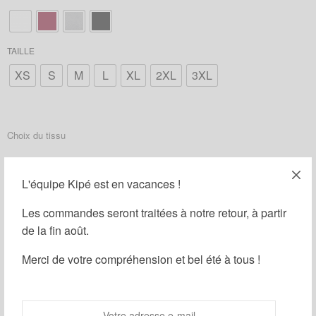
TAILLE
XS
S
M
L
XL
2XL
3XL
Choix du tissu
*
L'équipe Kipé est en vacances !
Les commandes seront traitées à notre retour, à partir
AJOUTER LE BANDEAU ASSORTI : (
20,00
€
)
de la fin août.
AJOUTER LA CEINTURE ASSORTIE : (
28,00
€
)
Merci de votre compréhension et bel été à tous !
AJOUTER LES LACETS ASSORTIS : (
11,00
€
)