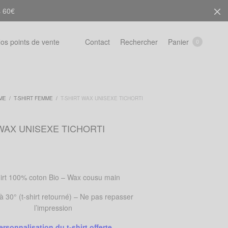
s 60€
Rechercher
Panier
os points de vente
Contact
0
ME
/
T-SHIRT FEMME
/
T-SHIRT WAX UNISEXE TICHORTI
WAX UNISEXE TICHORTI
irt 100% coton Bio – Wax cousu main
 30° (t-shirt retourné) – Ne pas repasser
l’impression
ersonnalisation du t-shirt offerte