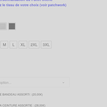
z le tissu de votre choix
(voir patchwork)
M
L
XL
2XL
3XL
u
 BANDEAU ASSORTI : (
20,00
€
)
 CEINTURE ASSORTIE : (
28,00
€
)