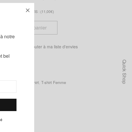
S LACETS ASSORTIS : (
11,00
€
)
!
Ajouter au panier
à notre
 tailles
Ajouter à ma liste d'envies
t bel
Quick Shop
emme
,
Homme
,
T-shirt
,
T-shirt Femme
pé