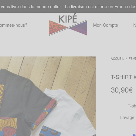
 vous livre dans le monde entier - La livraison est offerte en France dè
sommes-nous?
Mon Compte
N
ACCUEIL
/
FEM
T-SHIRT 
30,90
€
T-sh
Lavage à
P