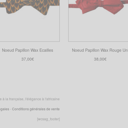
Noeud Papillon Wax Ecailles
Noeud Papillon Wax Rouge Un
37,00
€
38,00
€
Choix des options
Choix des options
Ce
Ce
produit
produit
a
a
plusieurs
plusieurs
variations.
variations.
 la française, l'élégance à l'africaine
Les
Les
égales
-
Conditions générales de vente
options
options
peuvent
peuvent
[wcsag_footer]
être
être