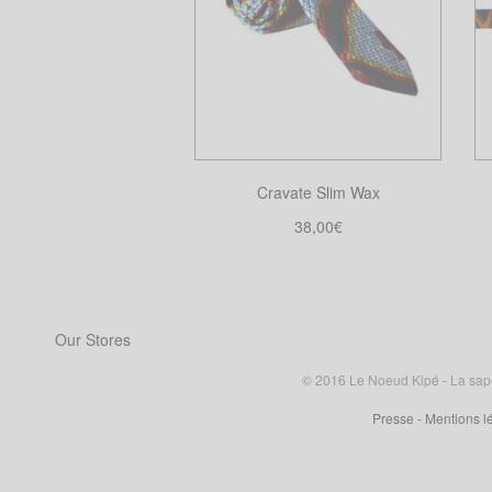
Cravate Slim Wax
38,00
€
Choix des options
Ce
produit
a
Our Stores
plusieurs
variations.
© 2016 Le Noeud Kipé - La sape à
Les
Presse
- Mentions l
options
peuvent
être