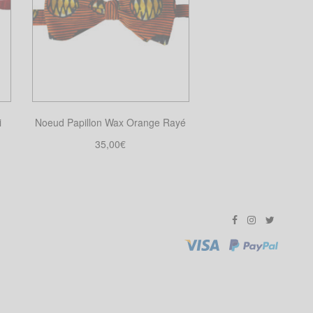
i
Noeud Papillon Wax Orange Rayé
35,00
€
Choix des options
Ce
produit
a
plusieurs
variations.
Les
options
peuvent
être