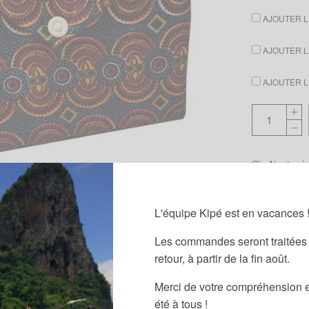
AJOUTER LE
AJOUTER LA
AJOUTER LE
Ajouter à
UGS :
ND
L'équipe Kipé est en vacances 
Les commandes seront traitées 
retour, à partir de la fin août.
Merci de votre compréhension e
été à tous !
Informations complémentaires