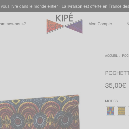
 vous livre dans le monde entier - La livraison est offerte en France dè
sommes-nous?
Mon Compte
N
ACCUEIL
/
POC
POCHET
35,00
€
MOTIFS