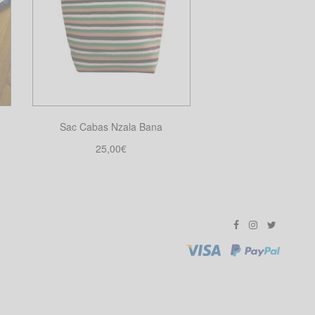
Sac Cabas Nzala Bana
25,00
€
Choix des options
Ce
produit
a
plusieurs
variations.
Les
options
peuvent
être