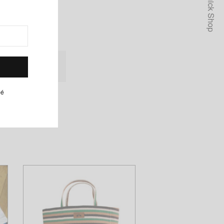
Quick Shop
lanc, Ashanti, Café
pé