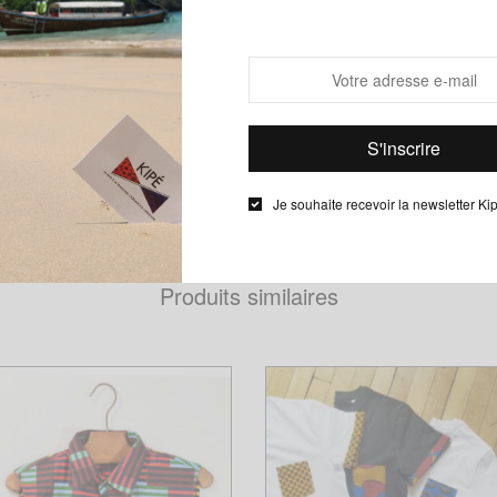
ND
Chéri, Mari capable, Ecaille, Huit-Huit, Congrès, Conseiller, Arachide B
Baoulé, Heart & Dice, Yati
Je souhaite recevoir la newsletter Ki
Produits similaires