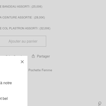
 BANDEAU ASSORTI : (
25,00
€
)
 CEINTURE ASSORTIE : (
28,00
€
)
 COL PLASTRON ASSORTI : (
32,00
€
)
Ajouter au panier
Partager
 ma liste d'envies
Catégories :
Femme
,
Pochette Femme
!
à notre
t bel