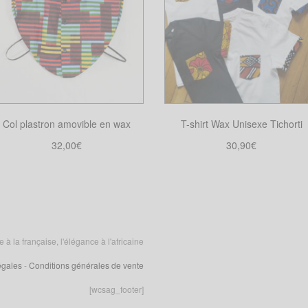
Col plastron amovible en wax
T-shirt Wax Unisexe Tichorti
32,00
€
30,90
€
Choix des options
Choix des options
Ce
Ce
produit
produit
a
a
plusieurs
plusieurs
variations.
variations.
 la française, l'élégance à l'africaine
Les
Les
égales
-
Conditions générales de vente
options
options
peuvent
peuvent
[wcsag_footer]
être
être