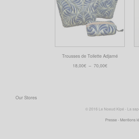
Trousses de Toilette Adjamé
Plage
18,00
€
–
70,00
€
de
Choix des options
Ce
prix :
produit
18,00€
a
à
Our Stores
plusieurs
70,00€
variations.
© 2016 Le Noeud Kipé - La sape à
Les
Presse
- Mentions l
options
peuvent
être