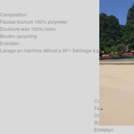
Composition
Fausse fourrure 100% polyester
Doublure wax 100% coton
Bouton upcycling
Entretien
Lavage en machine délicat a 30°• Séchage à plat • Ne pas séch
Composition
Fausse fourrure 1
Doublure wax 100
Bouton upcycling
Entretien