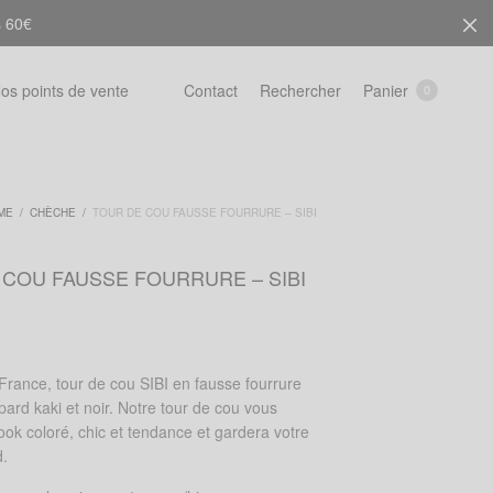
s 60€
Rechercher
Panier
os points de vente
Contact
0
ME
/
CHÈCHE
/
TOUR DE COU FAUSSE FOURRURE – SIBI
 COU FAUSSE FOURRURE – SIBI
France, tour de cou SIBI en fausse fourrure
ard kaki et noir. Notre tour de cou vous
ook coloré, chic et tendance et gardera votre
d.