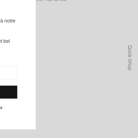
urrure
,
Tour de cou
!
à notre
t bel
Quick Shop
pé