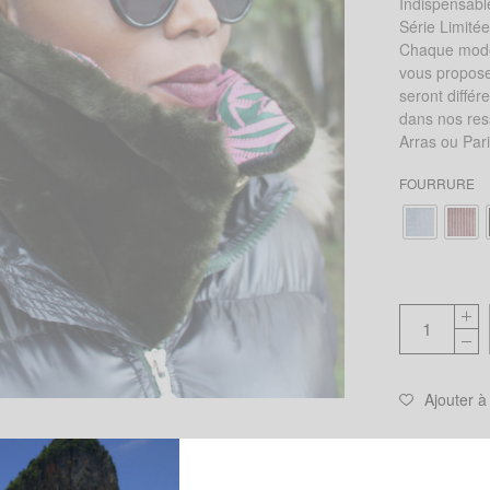
Indispensabl
Série Limité
Chaque modèl
vous proposer
seront différ
dans nos res
Arras ou Pa
FOURRURE
Ajouter à
UGS :
ND
Catégories :
C