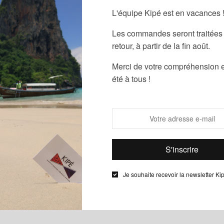
Étiquettes :
fo
L'équipe Kipé est en vacances 
Les commandes seront traitées 
retour, à partir de la fin août.
Merci de votre compréhension e
été à tous !
er en machine • Ne pas utiliser de produits blanchissants
Description
Informations complémentaires
Je souhaite recevoir la newsletter Ki
00% polyester
% coton