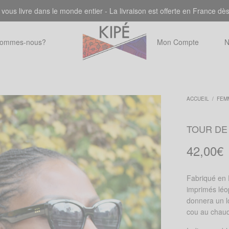
 vous livre dans le monde entier - La livraison est offerte en France dè
sommes-nous?
Mon Compte
N
ACCUEIL
/
FEM
TOUR DE
42,00
€
Fabriqué en 
imprimés léop
donnera un l
cou au chau