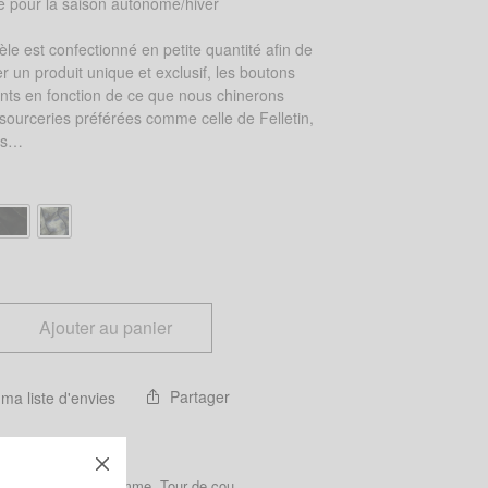
e pour la saison autonome/hiver
e
e est confectionné en petite quantité afin de
 un produit unique et exclusif, les boutons
ents en fonction de ce que nous chinerons
sourceries préférées comme celle de Felletin,
ris…
Ajouter au panier
Partager
 ma liste d'envies
hèche
,
Chèche
,
Femme
,
Tour de cou