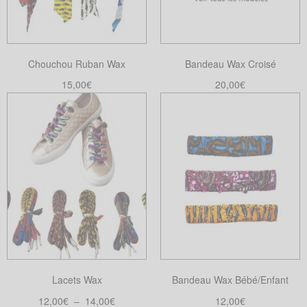
Chouchou Ruban Wax
Bandeau Wax Croisé
15,00
€
20,00
€
Choix des options
Choix des options
Ce
Ce
produit
produit
a
a
plusieurs
plusieurs
variations.
variations.
Les
Les
options
options
peuvent
peuvent
être
être
choisies
choisies
Lacets Wax
Bandeau Wax Bébé/Enfant
sur
sur
la
la
Plage
12,00
€
–
14,00
€
12,00
€