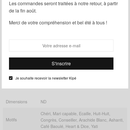
Les commandes seront traitées à notre retour, à partir
de la fin août.
Ajouter au panier
Merci de votre compréhension et bel été à tous !
Partager
Ajouter à ma liste d'envies
UGS :
ND
Catégories :
Femme
,
Pochette Femme
Informations complémentaires
Je souhaite recevoir la newsletter Kipé
Dimensions
ND
Chéri, Mari capable, Ecaille, Huit-Huit,
Motifs
Congrès, Conseiller, Arachide Blanc, Ashanti,
Café Baoulé, Heart & Dice, Yati