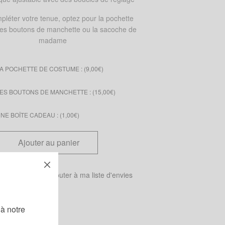
pléter votre tenue, optez pour la pochette
 les boutons de manchette ou la sacoche de
madame
A POCHETTE DE COSTUME : (
9,00
€
)
ES BOUTONS DE MANCHETTE : (
15,00
€
)
E BOÎTE CADEAU : (
1,00
€
)
Ajouter au panier
 tailles
Ajouter à ma liste d'envies
!
à notre
oeuds papillon
,
Wax