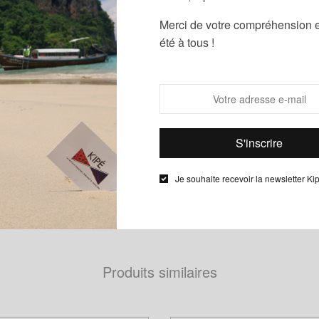
Étiquettes :
B
Merci de votre compréhension e
bles noeuds à nouer et à dénouer.
été à tous !
Description
Informations complémentaires
noeuds papillon le Noeud Kipé sont de véritables noeuds à noue
Je souhaite recevoir la newsletter Ki
u wax de chez Phoenix Hitarget.
Produits similaires