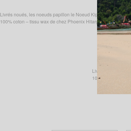
Livrés noués, les noeuds papillon le Noeud Kipé sont de vérita
100% coton – tissu wax de chez Phoenix Hitarget.
Livrés noués, les 
100% coton – tiss