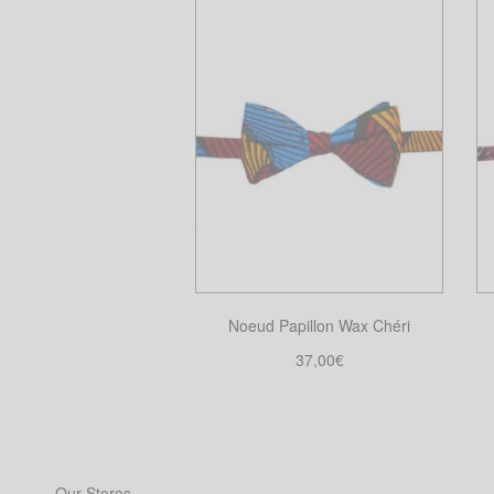
Noeud Papillon Wax Chéri
37,00
€
Choix des options
Ce
produit
a
plusieurs
Our Stores