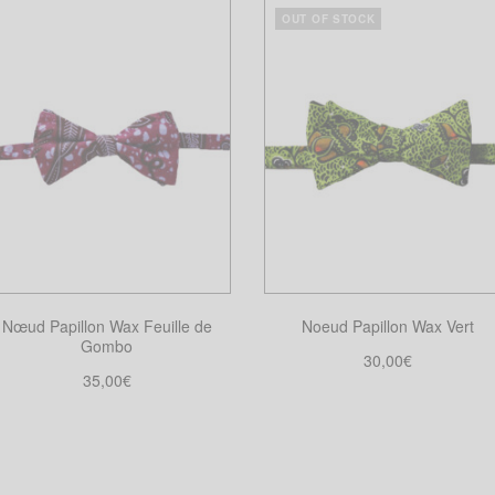
OUT OF STOCK
Nœud Papillon Wax Feuille de
Noeud Papillon Wax Vert
Gombo
30,00
€
35,00
€
Choix des options
Ce
Choix des options
Ce
produit
produit
a
a
plusieurs