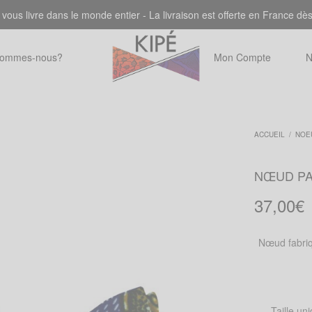
 vous livre dans le monde entier - La livraison est offerte en France dè
sommes-nous?
Mon Compte
N
ACCUEIL
/
NOE
NŒUD PA
37,00
€
Nœud fabriq
Taille un