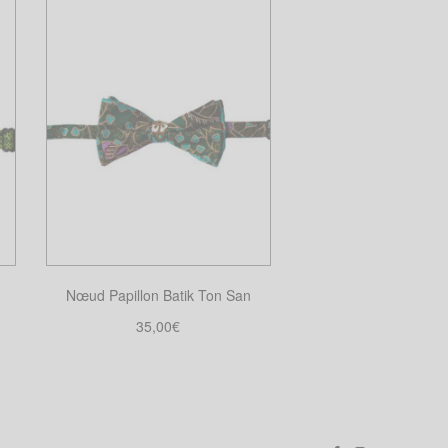
Nœud Papillon Batik Ton San
35,00
€
Choix des options
Ce
produit
a
plusieurs