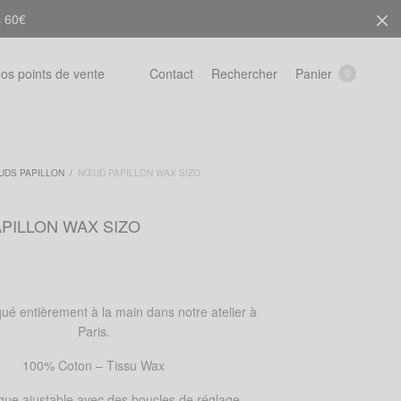
s 60€
Rechercher
Panier
os points de vente
Contact
0
UDS PAPILLON
/
NŒUD PAPILLON WAX SIZO
PILLON WAX SIZO
ué entièrement à la main dans notre atelier à
Paris.
100% Coton – Tissu Wax
ique ajustable avec des boucles de réglage