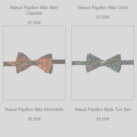
Nœud Papillon Wax Mari
Noeud Papillon Wax Chéri
Capable
37,00
€
37,00
€
Choix des options
Ce
Ajouter au panier
produit
a
plusieurs
variations.
Les
options
peuvent
être
choisies
sur
Nœud Papillon Wax Hirondelle
Nœud Papillon Batik Ton San
la
35,00
€
35,00
€
page
Choix des options
Choix des options
du
Ce
Ce
produit
produit
produit