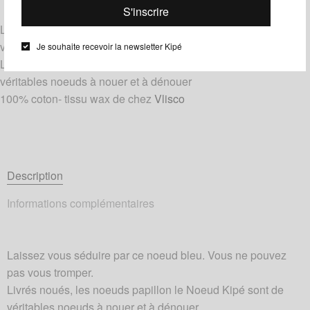
Étiquettes :
Bleu
,
Jaune
,
Noir
Laissez vous séduire par ce noeud bleu. Vous ne pouvez pas
vous tromper.
Je souhaite recevoir la newsletter Kipé
Livrés noués, les noeuds papillon le Noeud Kipé sont de
véritables noeuds à nouer et à dénouer
100% coton- tissu wax de chez
Vlisco
Description
Informations complémentaires
Laissez vous séduire par ce noeud bleu. Vous ne pouvez
pas vous tromper.
Livrés noués, les noeuds papillon le Noeud Kipé sont de
véritables noeuds à nouer et à dénouer