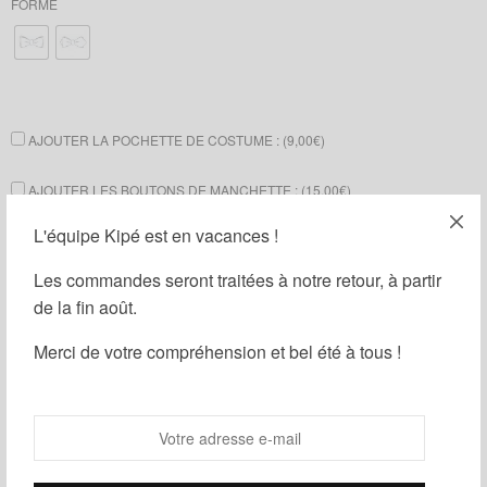
FORME
AJOUTER LA POCHETTE DE COSTUME : (
9,00
€
)
AJOUTER LES BOUTONS DE MANCHETTE : (
15,00
€
)
L'équipe Kipé est en vacances !
AJOUTER UNE BOÎTE CADEAU : (
1,00
€
)
Les commandes seront traitées à notre retour, à partir
Ajouter au panier
de la fin août.
Merci de votre compréhension et bel été à tous !
Guide des tailles
Ajouter à ma liste d'envies
Partager
UGS :
ND
Catégories :
Noeuds papillon
,
Wax