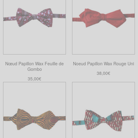
Nœud Papillon Wax Feuille de
Noeud Papillon Wax Rouge Uni
Gombo
38,00
€
35,00
€
Choix des options
Ce
Choix des options
Ce
produit
produit
a
a
plusieurs
plusieurs
variations.
variations.
Les
Les
options
options
peuvent