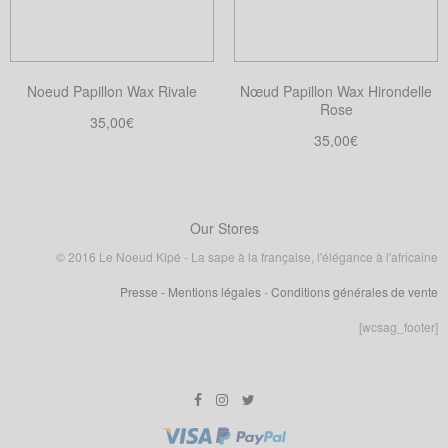
peuvent
être
être
choisies
choisies
sur
Noeud Papillon Wax Rivale
Nœud Papillon Wax Hirondelle
sur
la
Rose
la
35,00
€
page
35,00
€
page
Choix des options
du
Ce
Choix des options
du
produit
Ce
produit
produit
produit
a
a
Our Stores
plusieurs
plusieurs
variations.
© 2016 Le Noeud Kipé - La sape à la française, l'élégance à l'africaine
variations.
Les
Presse
- Mentions légales
-
Conditions générales de vente
Les
options
options
[wcsag_footer]
peuvent
peuvent
être
être
choisies
choisies
sur
sur
la