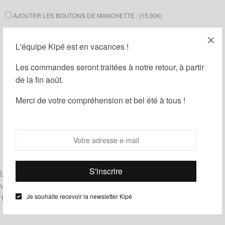
AJOUTER LES BOUTONS DE MANCHETTE : (
15,00
€
)
AJOUTER UNE BOÎTE CADEAU : (
1,00
€
)
L'équipe Kipé est en vacances !
Ajouter au panier
Les commandes seront traitées à notre retour, à partir
de la fin août.
Guide des tailles
Ajouter à ma liste d'envies
Merci de votre compréhension et bel été à tous !
Partager
UGS :
ND
Catégories :
Noeuds papillon
,
Wax
Étiquettes :
Blanc
,
Bleu
,
Rouge
Livrés noués, les noeuds papillon le Noeud Kipé sont de
véritables noeuds à nouer et à dénouer.
Je souhaite recevoir la newsletter Kipé
100% coton – tissu wax