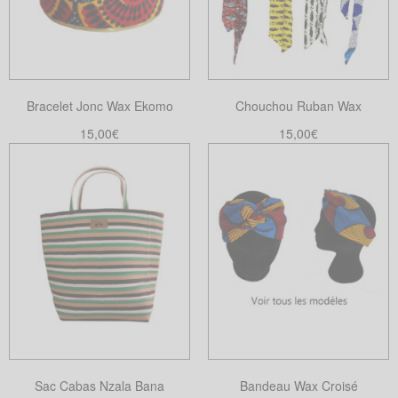
Bracelet Jonc Wax Ekomo
Chouchou Ruban Wax
15,00
€
15,00
€
Choix des options
Choix des options
Ce
Ce
produit
produit
a
a
plusieurs
plusieurs
variations.
variations.
Les
Les
options
options
peuvent
peuvent
être
être
choisies
choisies
Sac Cabas Nzala Bana
Bandeau Wax Croisé
sur
sur