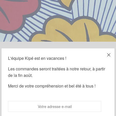
L'équipe Kipé est en vacances !
19 FÉVRIER 2026
-
HISTOIRE DU WAX
Les Histoires du Wax –
Les commandes seront traitées à notre retour, à partir
de la fin août.
Fleurs de Mariage
Merci de votre compréhension et bel été à tous !
Par
Kipé