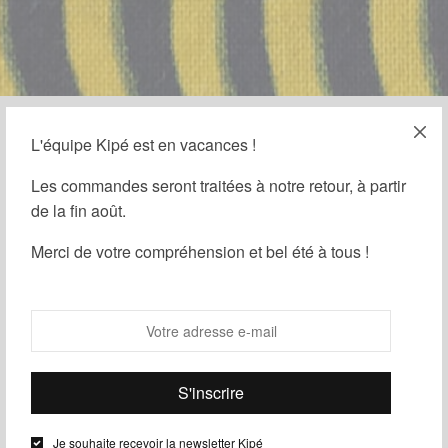
L'équipe Kipé est en vacances !
19 FÉVRIER 2026
-
HISTOIRE DU WAX
Les commandes seront traitées à notre retour, à partir
Les Histoires du Wax –
de la fin août.
L’Œil de Ma Rivale
Merci de votre compréhension et bel été à tous !
Par
Kipé
Zone géographique & origines
Particulièrement populaire en Côte d’Ivoire et au
Je souhaite recevoir la newsletter Kipé