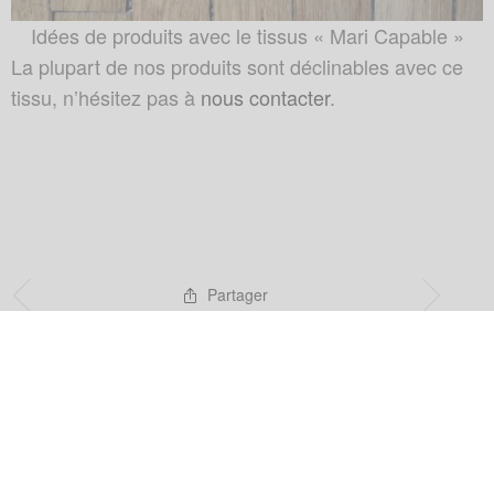
Idées de produits avec le tissus « Mari Capable »
La plupart de nos produits sont déclinables avec ce
tissu, n’hésitez pas à
nous contacter
.
Partager