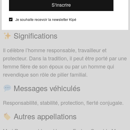
Très populaire en
, également présent
Côte d’Ivoire
Je souhaite recevoir la newsletter Kipé
au
et au
.
Bénin
Togo
Significations
Il célèbre l’homme responsable, travailleur et
protecteur. Dans la tradition, il peut être porté par une
femme fière de son époux ou par un homme qui
revendique son rôle de pilier familial.
Messages véhiculés
Responsabilité, stabilité, protection, fierté conjugale.
Autres appellations