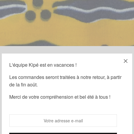
L'équipe Kipé est en vacances !
15 FÉVRIER 2026
-
HISTOIRE DU WAX
Les Histoires du Wax – Mari
Les commandes seront traitées à notre retour, à partir
de la fin août.
Capable
Merci de votre compréhension et bel été à tous !
Par
Kipé
Zone géographique & origines