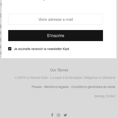
Téléphone : 06 14 66 11 31
Direction : Cyriane KELLER MAKOUNDOU, Julien KELLER
En vertu de l’article 14, al. 1 du règlement européen n°
524/2013 du 21 mai 2013 relatif au RELC, la Commission
Européenne met à la disposition des consommateurs une
plateforme en ligne de règlement des litiges disponible à cette
Je souhaite recevoir la newsletter Kipé
adresse:
http://ec.europa.eu/consumers/odr/
Our Stores
© 2016 Le Noeud Kipé - La sape à la française, l'élégance à l'africaine
Presse
- Mentions légales
-
Conditions générales de vente
[wcsag_footer]