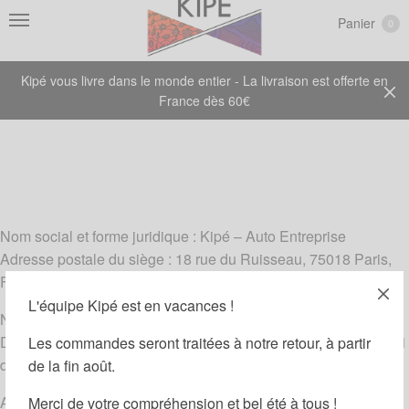
Panier
0
Kipé vous livre dans le monde entier - La livraison est offerte en
France dès 60€
Nom social et forme juridique : Kipé – Auto Entreprise
Adresse postale du siège : 18 rue du Ruisseau, 75018 Paris,
France
L'équipe Kipé est en vacances !
Numéro de SIRET : 83863419400016
Dispensé d’immatriculation en application de l’article L 123-1-1
Les commandes seront traitées à notre retour, à partir
du code du commerce
de la fin août.
Adresse courriel :
contact@lenoeudkipe.com
Merci de votre compréhension et bel été à tous !