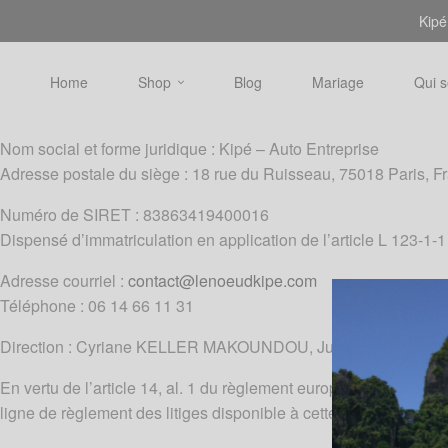
Kipé
Home
Shop
Blog
Mariage
Qui 
Nom social et forme juridique : Kipé – Auto Entreprise
Adresse postale du siège : 18 rue du Ruisseau, 75018 Paris, F
Numéro de SIRET : 83863419400016
Dispensé d’immatriculation en application de l’article L 123-
Adresse courriel :
contact@lenoeudkipe.com
Téléphone : 06 14 66 11 31
Direction : Cyriane KELLER MAKOUNDOU, Julien KELLER
En vertu de l’article 14, al. 1 du règlement européen n° 524/
ligne de règlement des litiges disponible à cette adresse:
http: