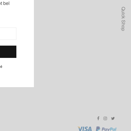
t bel
Quick Shop
pé