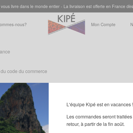
 vous livre dans le monde entier - La livraison est offerte en France dè
sommes-nous?
Mon Compte
N
rance
1-1 du code du commerce
L'équipe Kipé est en vacances 
2013 du 21 mai 2013 relatif au RELC, la Commission Européenne
Les commandes seront traitées 
//ec.europa.eu/consumers/odr/
retour, à partir de la fin août.