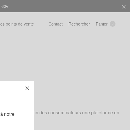
s 60€
Rechercher
Panier
os points de vente
Contact
0
!
 met à la disposition des consommateurs une plateforme en
à notre