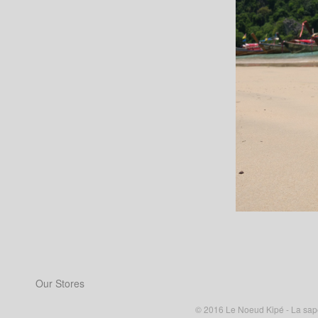
Our Stores
© 2016 Le Noeud Kipé - La sape à