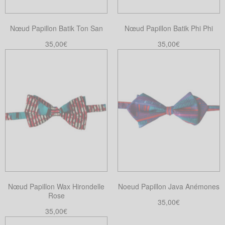
Nœud Papillon Batik Ton San
Nœud Papillon Batik Phi Phi
35,00
€
35,00
€
Choix des options
Choix des options
Ce
Ce
produit
produit
a
a
plusieurs
plusieurs
variations.
variations.
Les
Les
options
options
peuvent
peuvent
être
être
choisies
choisies
Nœud Papillon Wax Hirondelle
Noeud Papillon Java Anémones
sur
sur
Rose
la
la
35,00
€
35,00
€
page
page
Choix des options
Ce
Choix des options
du
du