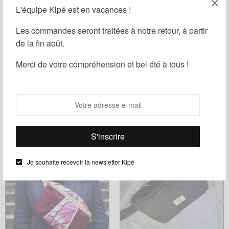
L'équipe Kipé est en vacances !
Les commandes seront traitées à notre retour, à partir
de la fin août.
Merci de votre compréhension et bel été à tous !
Banane Bogolan Cocody
Banane Bogolan Cocody Sanza
Manda
28,00
€
28,00
€
Choix des options
Ce
Choix des options
Ce
produit
produit
a
a
plusieurs
Je souhaite recevoir la newsletter Kipé
plusieurs
variations.
variations.
Les
Les
options
options
peuvent
peuvent
être
être