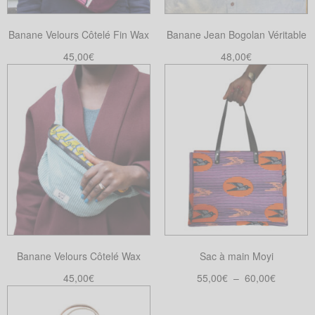
choisies
choisies
sur
Banane Velours Côtelé Fin Wax
Banane Jean Bogolan Véritable
sur
la
la
45,00
€
48,00
€
page
page
Choix des options
Ajouter au panier
du
Ce
du
produit
produit
produit
a
plusieurs
variations.
Les
options
peuvent
être
choisies
Banane Velours Côtelé Wax
Sac à main Moyi
sur
la
Plage
45,00
€
55,00
€
–
60,00
€
page
de
Choix des options
Choix des options
Ce
Ce
du
prix :