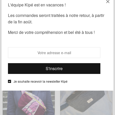
L'équipe Kipé est en vacances !
Les commandes seront traitées à notre retour, à partir
de la fin août.
Merci de votre compréhension et bel été à tous !
Banane Bogolan Cocody
Banane Bogolan Cocody Sanza
Manda
28,00
€
28,00
€
Choix des options
Ce
Choix des options
Ce
produit
produit
a
a
plusieurs
Je souhaite recevoir la newsletter Kipé
plusieurs
variations.
variations.
Les
Les
options
options
peuvent
peuvent
être
être