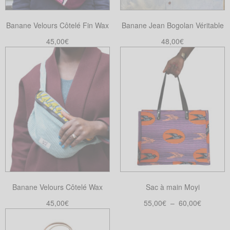
choisies
choisies
sur
Banane Velours Côtelé Fin Wax
Banane Jean Bogolan Véritable
sur
la
la
45,00
€
48,00
€
page
page
Choix des options
Ajouter au panier
du
Ce
du
produit
produit
produit
a
plusieurs
variations.
Les
options
peuvent
être
choisies
Banane Velours Côtelé Wax
Sac à main Moyi
sur
la
Plage
45,00
€
55,00
€
–
60,00
€
page
de
Choix des options
Choix des options
Ce
Ce
du
prix :