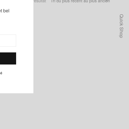
Voici le seul résultat
t bel
Quick Shop
pé