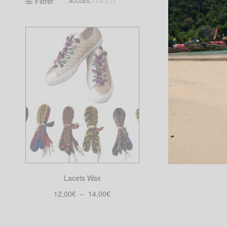
Filtrer
ACCUEIL
/
LACETS
Lacets Wax
Plage
12,00
€
–
14,00
€
de
Choix des options
Ce
prix :
produit