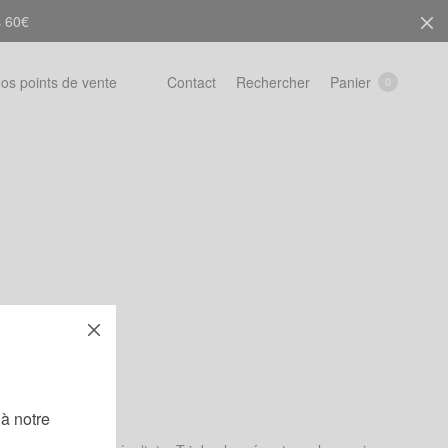
s 60€
Rechercher
Panier
os points de vente
Contact
0
!
à notre