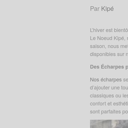
Par
Kipé
L’hiver est bient
Le Noeud Kipé, no
saison, nous me
disponibles sur n
Des Écharpes p
Nos écharpes
se
d’ajouter une to
classiques ou le
confort et esthé
sont parfaites p