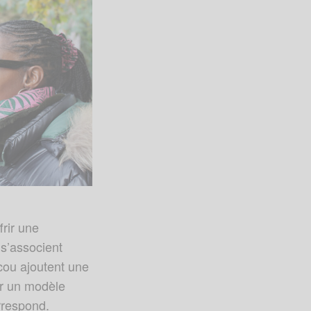
frir une
t s’associent
 cou ajoutent une
ur un modèle
rrespond.