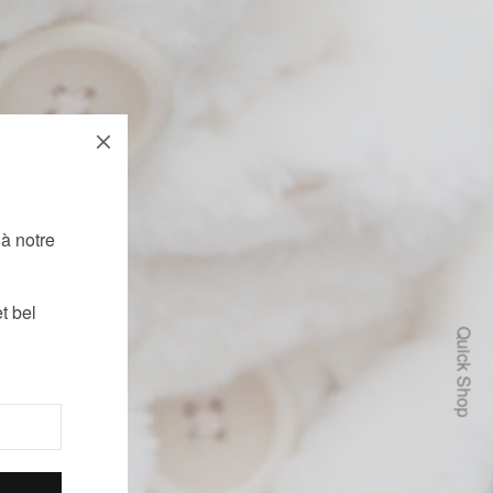
!
à notre
t bel
Quick Shop