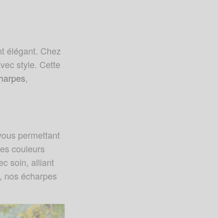
ant élégant. Chez
avec style. Cette
harpes
,
 vous permettant
les couleurs
 soin, alliant
s, nos écharpes