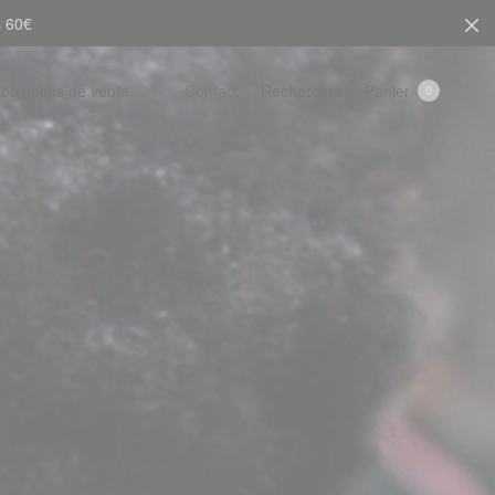
s 60€
Rechercher
Panier
os points de vente
Contact
0