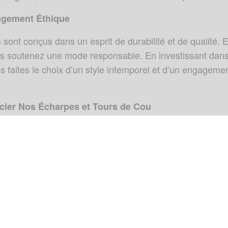
agement Éthique
s sont conçus dans un esprit de durabilité et de qualité. 
s soutenez une mode responsable. En investissant dan
s faites le choix d’un style intemporel et d’un engageme
ier Nos Écharpes et Tours de Cou
motifs variés de nos collections vous permettent de jouer
réer des combinaisons uniques. pour un contraste élégan
ciez votre écharpe à un manteau uni, ou optez pour des
s.
tique en ligne
pour découvrir toute notre sélection, et v
hivernale.