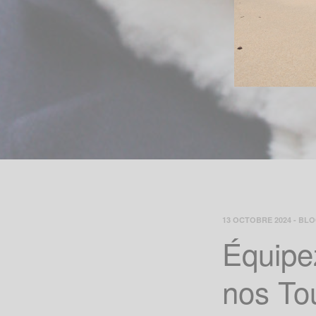
13 OCTOBRE 2024
-
BL
Équipez
nos To