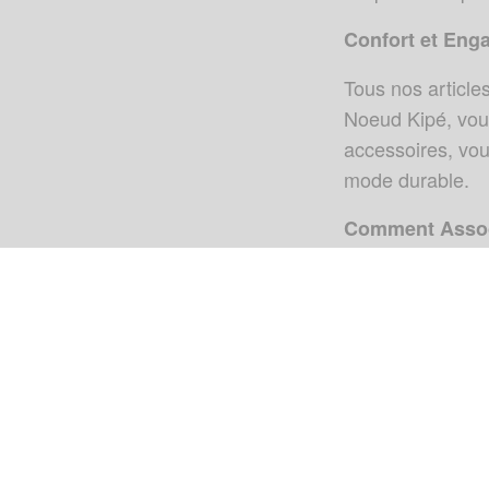
Confort et Eng
Tous nos article
Noeud Kipé, vou
accessoires, vou
mode durable.
Comment Assoc
Les couleurs et 
textures et de c
harmonieux asso
complémentaire
Visitez notre bou
une atmosphère 