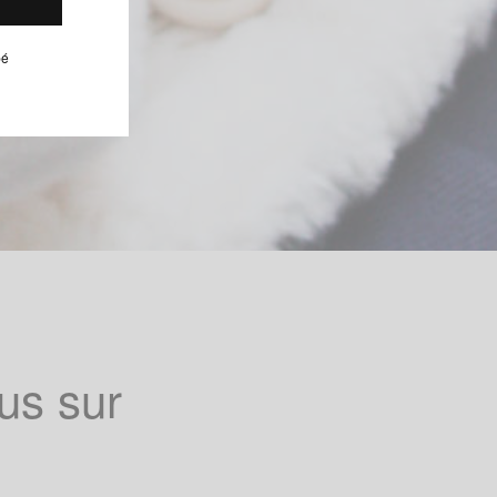
pé
us sur