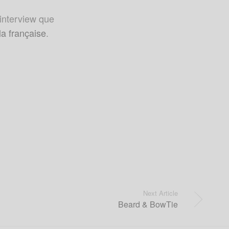
interview que
la française
.
Next Article
Beard & BowTie