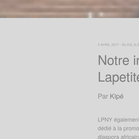
3 AVRIL 2017
-
BLOG
,
IL
Notre i
Lapeti
Par
Kipé
LPNY également 
dédié à la promo
diaspora africain