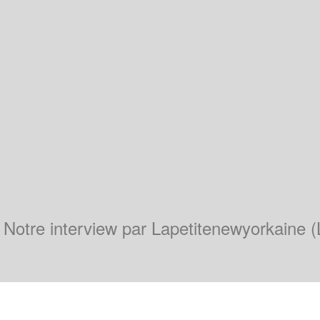
 Notre interview par Lapetitenewyorkaine 
ra Martins
ovembre 2017 à 19 h 34 min