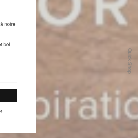
!
à notre
t bel
Quick Shop
pé