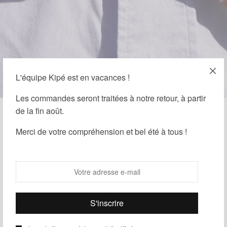
L'équipe Kipé est en vacances !
Les commandes seront traitées à notre retour, à partir
de la fin août.
Merci de votre compréhension et bel été à tous !
7 AVRIL 2017
-
BLOG
,
PHOTOS ET ARTICLES "BLOGUEUR"
Beard & BowTie
Par
Kipé