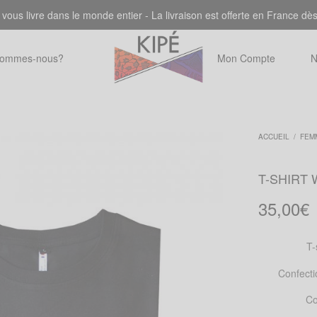
 vous livre dans le monde entier - La livraison est offerte en France dè
sommes-nous?
Mon Compte
N
ACCUEIL
/
FEM
T-SHIRT 
35,00
€
T-
Confecti
Co