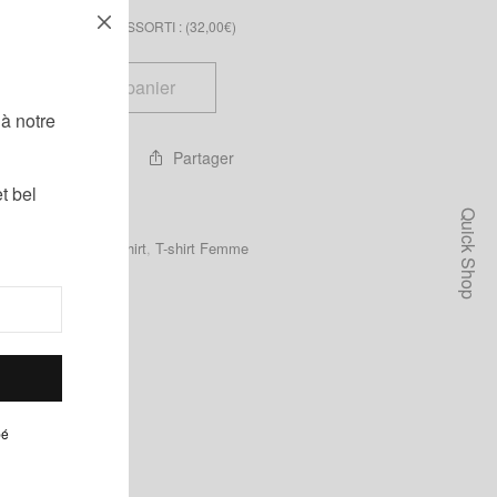
 COL PLASTRON ASSORTI : (
32,00
€
)
!
Ajouter au panier
à notre
Partager
 ma liste d'envies
t bel
Quick Shop
emme
,
Homme
,
T-shirt
,
T-shirt Femme
pé