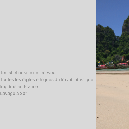
Tee shirt oekotex et fairwear
Toutes les règles éthiques du travail ainsi que toutes les norme
Imprimé en France
Lavage à 30°