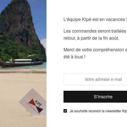
AJOUTER LE
L'équipe Kipé est en vacances 
Les commandes seront traitées 
retour, à partir de la fin août.
Ajouter à
Merci de votre compréhension e
été à tous !
UGS :
ND
Catégories :
F
s de fabrications ont été respectées
Je souhaite recevoir la newsletter Ki
Description
Informations complémentaires