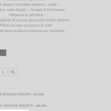
le devant, L’iconique imprimé « soleil »
dos, notre slogan » la sape à la française,
l’élégance à l’africaine
aginée et conçue dans notre atelier parisien
Pièces en wax cousues à la main
ble dans plusieurs imprimés sur demande
L
XL
 BANDEAU ASSORTI : (
25,00
€
)
 CEINTURE ASSORTIE : (
28,00
€
)