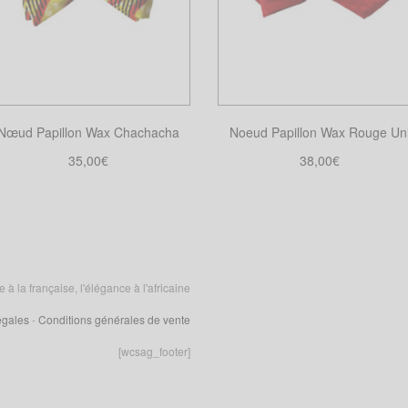
Nœud Papillon Wax Chachacha
Noeud Papillon Wax Rouge Un
35,00
€
38,00
€
Choix des options
Choix des options
Ce
Ce
produit
produit
a
a
plusieurs
plusieurs
variations.
variations.
 la française, l'élégance à l'africaine
Les
Les
égales
-
Conditions générales de vente
options
options
peuvent
peuvent
[wcsag_footer]
être
être
choisies
choisies