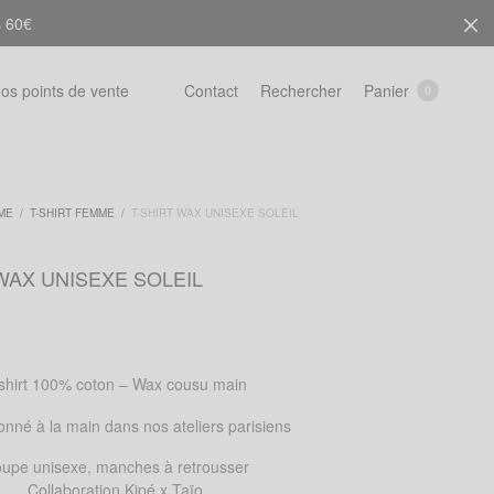
s 60€
Rechercher
Panier
os points de vente
Contact
0
ME
/
T-SHIRT FEMME
/
T-SHIRT WAX UNISEXE SOLEIL
WAX UNISEXE SOLEIL
shirt 100% coton – Wax cousu main
onné à la main dans nos ateliers parisiens
upe unisexe, manches à retrousser
Collaboration Kipé x Taïo