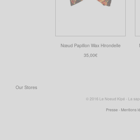
Nœud Papillon Wax Hirondelle
35,00
€
Choix des options
Ce
produit
a
Our Stores
plusieurs
variations.
© 2016 Le Noeud Kipé - La sape à
Les
Presse
- Mentions l
options
peuvent
être
choisies