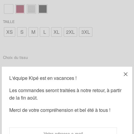
TAILLE
XS
S
M
L
XL
2XL
3XL
Choix du tissu
*
L'équipe Kipé est en vacances !
Les commandes seront traitées à notre retour, à partir
AJOUTER LE BANDEAU ASSORTI : (
20,00
€
)
de la fin août.
AJOUTER LA CEINTURE ASSORTIE : (
28,00
€
)
Merci de votre compréhension et bel été à tous !
AJOUTER LES LACETS ASSORTIS : (
11,00
€
)