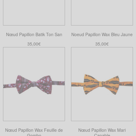
Nœud Papillon Batik Ton San
Noeud Papillon Wax Bleu Jaune
35,00
€
35,00
€
Choix des options
Ajouter au panier
Ce
produit
a
plusieurs
variations.
Les
options
peuvent
être
choisies
Nœud Papillon Wax Feuille de
Nœud Papillon Wax Mari
sur
Gombo
Capable