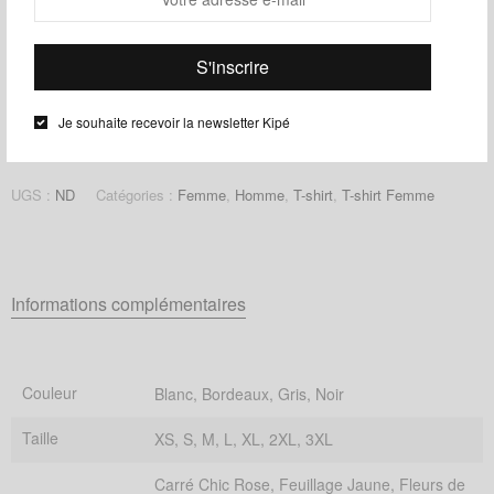
Ajouter au panier
Guide des tailles
Ajouter à ma liste d'envies
Je souhaite recevoir la newsletter Kipé
Partager
UGS :
ND
Catégories :
Femme
,
Homme
,
T-shirt
,
T-shirt Femme
Informations complémentaires
Couleur
Blanc, Bordeaux, Gris, Noir
Taille
XS, S, M, L, XL, 2XL, 3XL
Carré Chic Rose, Feuillage Jaune, Fleurs de