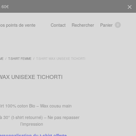
s 60€
Rechercher
Panier
os points de vente
Contact
0
ME
/
T-SHIRT FEMME
/
T-SHIRT WAX UNISEXE TICHORTI
WAX UNISEXE TICHORTI
irt 100% coton Bio – Wax cousu main
 30° (t-shirt retourné) – Ne pas repasser
l’impression
ersonnalisation du t-shirt offerte