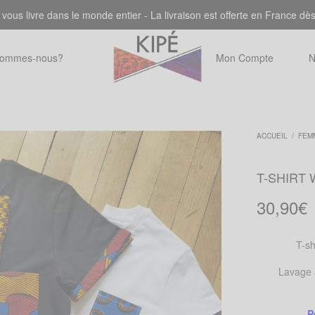
 vous livre dans le monde entier - La livraison est offerte en France dè
sommes-nous?
Mon Compte
N
ACCUEIL
/
FEM
T-SHIRT 
30,90
€
T-sh
Lavage à
P