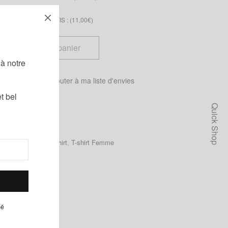
S LACETS ASSORTIS : (
11,00
€
)
!
Ajouter au panier
à notre
 tailles
Ajouter à ma liste d'envies
t bel
Quick Shop
emme
,
Homme
,
T-shirt
,
T-shirt Femme
pé