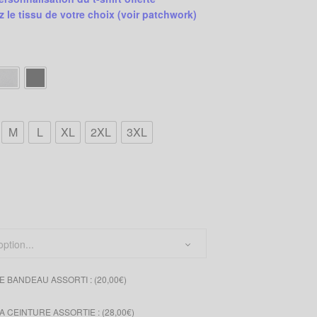
z le tissu de votre choix
(voir patchwork)
M
L
XL
2XL
3XL
u
 BANDEAU ASSORTI : (
20,00
€
)
 CEINTURE ASSORTIE : (
28,00
€
)