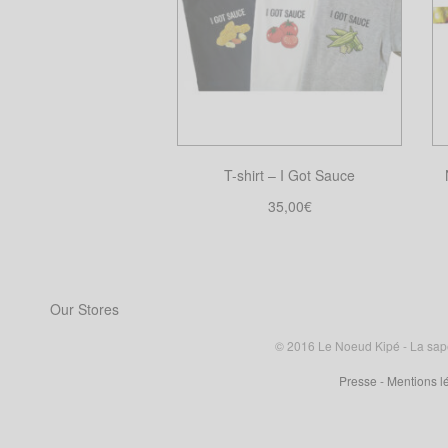
T-shirt – I Got Sauce
35,00
€
Choix des options
Ce
produit
a
Our Stores
plusieurs
variations.
© 2016 Le Noeud Kipé - La sape à
Les
Presse
- Mentions l
options
peuvent
être