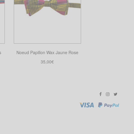
s
Noeud Papillon Wax Jaune Rose
35,00
€
Choix des options
Ce
produit
a
plusieurs
variations.
Les
options
peuvent
être