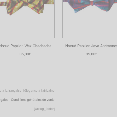
Nœud Papillon Wax Chachacha
Noeud Papillon Java Anémone
35,00
€
35,00
€
Choix des options
Choix des options
Ce
Ce
produit
produit
a
a
plusieurs
plusieurs
variations.
variations.
 la française, l'élégance à l'africaine
Les
Les
égales
-
Conditions générales de vente
options
options
peuvent
peuvent
[wcsag_footer]
être
être