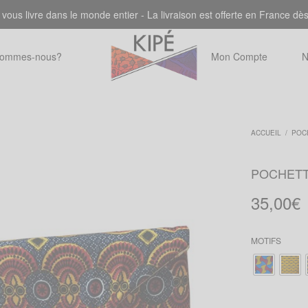
 vous livre dans le monde entier - La livraison est offerte en France dè
sommes-nous?
Mon Compte
N
ACCUEIL
/
POC
POCHET
35,00
€
MOTIFS