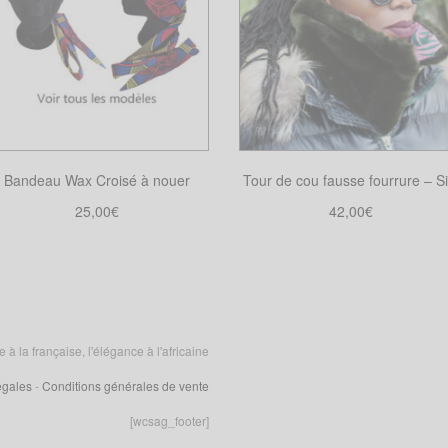
Bandeau Wax Croisé à nouer
Tour de cou fausse fourrure – Si
25,00
€
42,00
€
Choix des options
Choix des options
Ce
Ce
produit
produit
a
a
plusieurs
plusieurs
variations.
variations.
 la française, l'élégance à l'africaine
Les
Les
égales
-
Conditions générales de vente
options
options
peuvent
peuvent
[wcsag_footer]
être
être