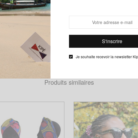
ND
Chéri, Mari capable, Ecaille, Huit-Huit, Congrès, Conseiller, Arachide B
Baoulé, Heart & Dice, Yati
Je souhaite recevoir la newsletter Ki
Produits similaires