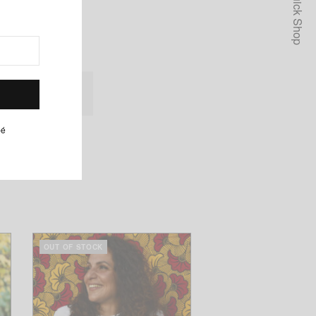
Quick Shop
lanc, Ashanti, Café
pé
OUT OF STOCK