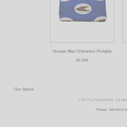
Housse Wax Ordinateur Portable
40,00
€
Choix des options
Ce
produit
a
Our Stores
plusieurs
variations.
© 2016 Le Noeud Kipé - La sape à
Les
Presse
- Mentions l
options
peuvent
être