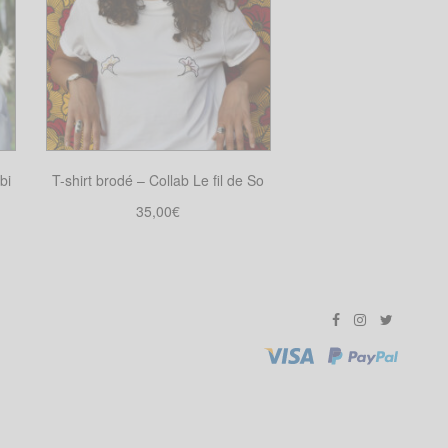
bi
T-shirt brodé – Collab Le fil de So
35,00
€
Choix des options
Ce
produit
a
plusieurs
variations.
Les
options
peuvent
être