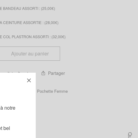
 BANDEAU ASSORTI : (
25,00
€
)
 CEINTURE ASSORTIE : (
28,00
€
)
 COL PLASTRON ASSORTI : (
32,00
€
)
Ajouter au panier
Partager
 ma liste d'envies
Catégories :
Femme
,
Pochette Femme
!
à notre
t bel