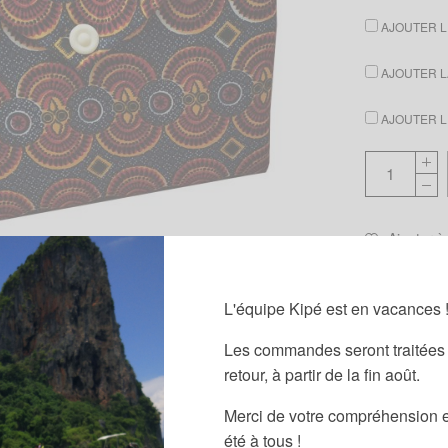
AJOUTER LE
AJOUTER LA
AJOUTER LE
Ajouter à
UGS :
ND
L'équipe Kipé est en vacances 
Les commandes seront traitées 
retour, à partir de la fin août.
Merci de votre compréhension e
été à tous !
Informations complémentaires