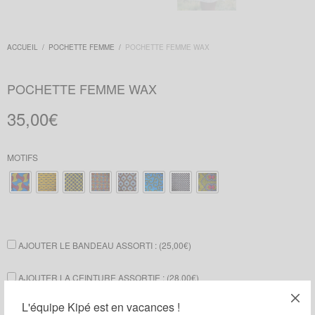
ACCUEIL
/
POCHETTE FEMME
/
POCHETTE FEMME WAX
POCHETTE FEMME WAX
35,00
€
MOTIFS
AJOUTER LE BANDEAU ASSORTI : (
25,00
€
)
AJOUTER LA CEINTURE ASSORTIE : (
28,00
€
)
L'équipe Kipé est en vacances !
AJOUTER LE COL PLASTRON ASSORTI : (
32,00
€
)