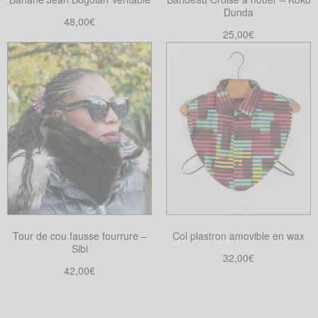
Dunda
48,00
€
25,00
€
Ajouter au panier
Choix des options
Ce
produit
a
plusieurs
variations.
Les
options
peuvent
être
choisies
Tour de cou fausse fourrure –
Col plastron amovible en wax
sur
Sibi
la
32,00
€
42,00
€
page
Choix des options
Ce
Choix des options
du
Ce
produit
produit
produit
a