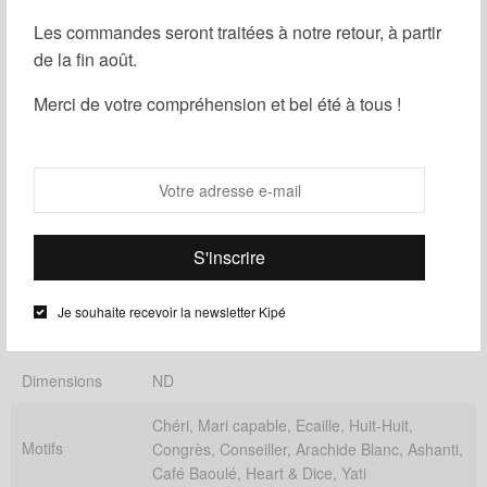
Les commandes seront traitées à notre retour, à partir
Ajouter au panier
de la fin août.
Merci de votre compréhension et bel été à tous !
Partager
Ajouter à ma liste d'envies
UGS :
ND
Catégories :
Femme
,
Pochette Femme
Informations complémentaires
Je souhaite recevoir la newsletter Kipé
Dimensions
ND
Chéri, Mari capable, Ecaille, Huit-Huit,
Motifs
Congrès, Conseiller, Arachide Blanc, Ashanti,
Café Baoulé, Heart & Dice, Yati