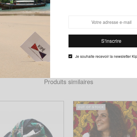
ND
Chéri, Mari capable, Ecaille, Huit-Huit, Congrès, Conseiller, Arachide B
Baoulé, Heart & Dice, Yati
Je souhaite recevoir la newsletter Ki
Produits similaires
OUT OF STOCK