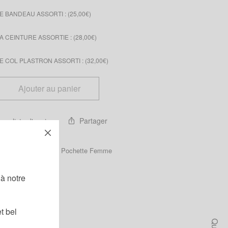
 BANDEAU ASSORTI : (
25,00
€
)
 CEINTURE ASSORTIE : (
28,00
€
)
 COL PLASTRON ASSORTI : (
32,00
€
)
Ajouter au panier
Partager
 ma liste d'envies
Catégories :
Femme
,
Pochette Femme
!
à notre
t bel