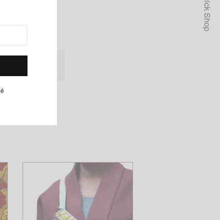
Quick Shop
lanc, Ashanti, Café
pé