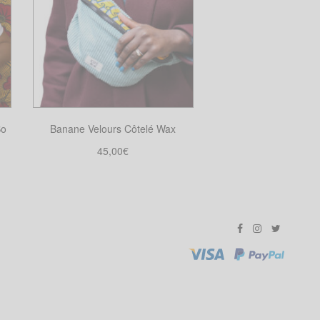
So
Banane Velours Côtelé Wax
45,00
€
Choix des options
Ce
produit
a
plusieurs
variations.
Les
options
peuvent
être