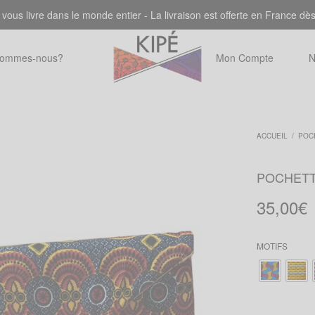
 vous livre dans le monde entier - La livraison est offerte en France dè
sommes-nous?
Mon Compte
N
ACCUEIL
/
POC
POCHET
35,00
€
MOTIFS