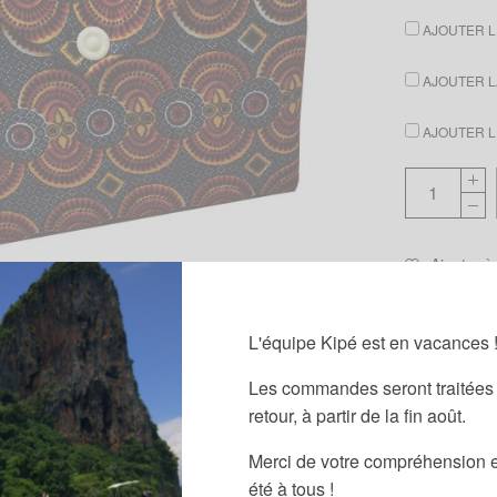
AJOUTER LE
AJOUTER LA
AJOUTER LE
Ajouter à
UGS :
ND
L'équipe Kipé est en vacances 
Les commandes seront traitées 
retour, à partir de la fin août.
Merci de votre compréhension e
été à tous !
Informations complémentaires