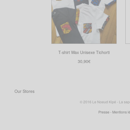
T-shirt Wax Unisexe Tichorti
30,90
€
Choix des options
Ce
produit
a
Our Stores
plusieurs
variations.
© 2016 Le Noeud Kipé - La sape à
Les
Presse
- Mentions l
options
peuvent
être