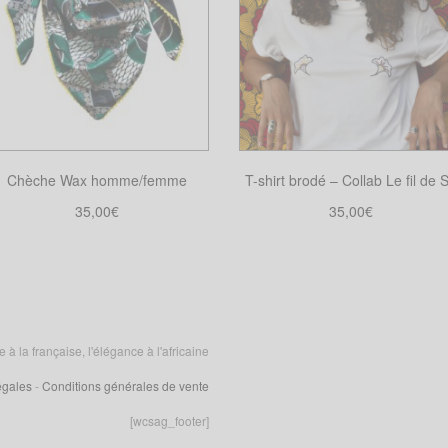
Chèche Wax homme/femme
T-shirt brodé – Collab Le fil de 
35,00
€
35,00
€
Choix des options
Choix des options
Ce
Ce
produit
produit
a
a
plusieurs
plusieurs
variations.
variations.
 la française, l'élégance à l'africaine
Les
Les
égales
-
Conditions générales de vente
options
options
peuvent
peuvent
[wcsag_footer]
être
être