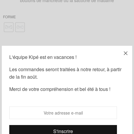
boutons de manchette ou la sacoche de madame
FORME
AJOUTER LA POCHETTE DE COSTUME : (
9,00
€
)
L'équipe Kipé est en vacances !
AJOUTER LES BOUTONS DE MANCHETTE : (
15,00
€
)
Les commandes seront traitées à notre retour, à partir
de la fin août.
AJOUTER UNE BOÎTE CADEAU : (
1,00
€
)
Merci de votre compréhension et bel été à tous !
Ajouter au panier
Guide des tailles
Ajouter à ma liste d'envies
Partager