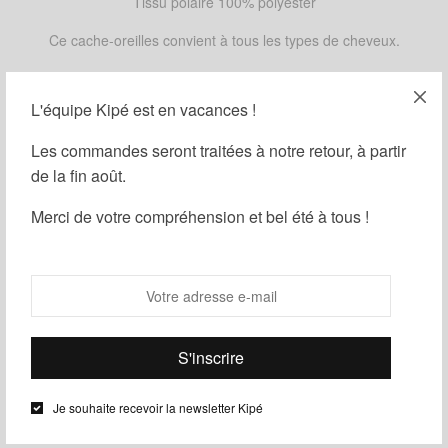
Tissu polaire 100% polyester
Ce cache-oreilles convient à tous les types de cheveux.
Conseil d’entretien : lavage en machine à 30°
L'équipe Kipé est en vacances !
MOTIFS
Les commandes seront traitées à notre retour, à partir
de la fin août.
Merci de votre compréhension et bel été à tous !
Ajouter au panier
Guide des tailles
Ajouter à ma liste d'envies
Partager
Je souhaite recevoir la newsletter Kipé
UGS :
ND