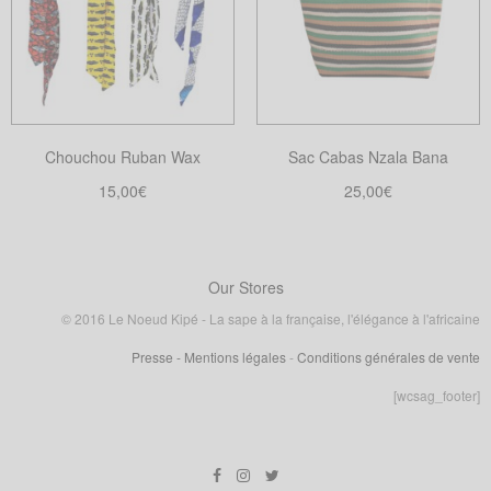
Les
Les
options
options
peuvent
peuvent
être
être
choisies
choisies
Chouchou Ruban Wax
Sac Cabas Nzala Bana
sur
sur
la
la
15,00
€
25,00
€
page
page
Choix des options
Choix des options
Ce
Ce
du
du
produit
produit
produit
produit
a
a
Our Stores
plusieurs
plusieurs
© 2016 Le Noeud Kipé - La sape à la française, l'élégance à l'africaine
variations.
variations.
Presse
- Mentions légales
-
Conditions générales de vente
Les
Les
options
options
[wcsag_footer]
peuvent
peuvent
être
être
choisies
choisies