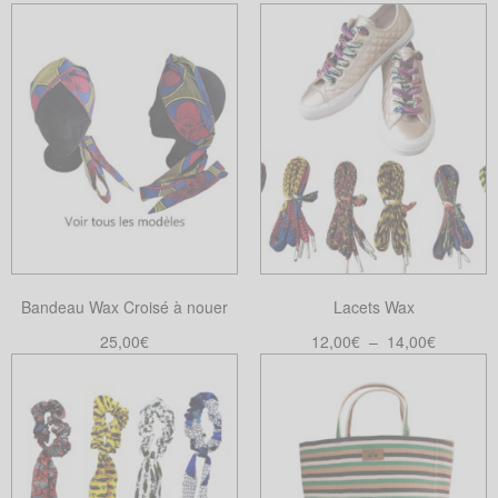
Bandeau Wax Croisé à nouer
Lacets Wax
Plage
25,00
€
12,00
€
–
14,00
€
de
Choix des options
Choix des options
Ce
Ce
prix :
produit
produit
12,00€
a
a
à
plusieurs
plusieurs
14,00€
variations.
variations.