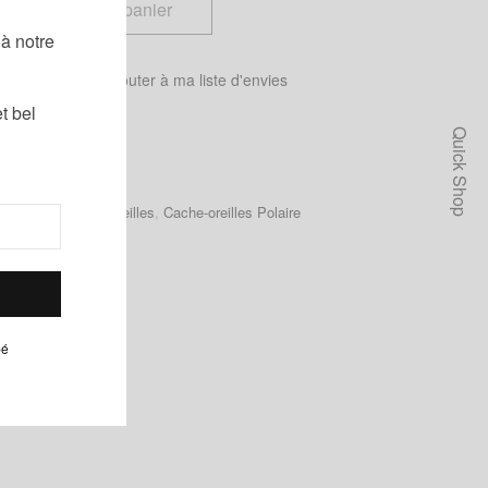
Ajouter au panier
à notre
 tailles
Ajouter à ma liste d'envies
t bel
Quick Shop
andeaux
,
Cache-Oreilles
,
Cache-oreilles Polaire
pé