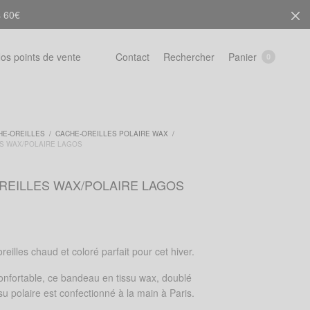
s 60€
Rechercher
Panier
os points de vente
Contact
0
HE-OREILLES
/
CACHE-OREILLES POLAIRE WAX
/
S WAX/POLAIRE LAGOS
REILLES WAX/POLAIRE LAGOS
reilles chaud et coloré parfait pour cet hiver.
onfortable, ce bandeau en tissu wax, doublé
su polaire est confectionn
é à la main à Paris.