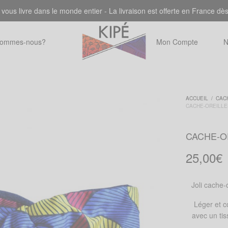
 vous livre dans le monde entier - La livraison est offerte en France dè
sommes-nous?
Mon Compte
N
ACCUEIL
/
CAC
CACHE-OREILLE
CACHE-O
25,00
€
Joli cache-o
Léger et c
avec un tis