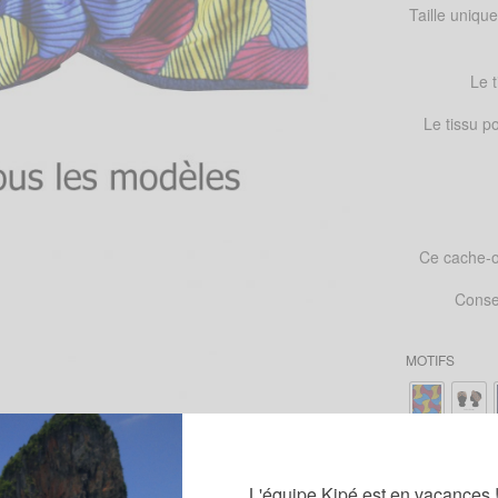
Taille uniqu
Le 
Le tissu p
Ce cache-or
Consei
MOTIFS
L'équipe Kipé est en vacances 