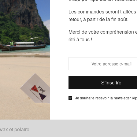
Les commandes seront traitées 
retour, à partir de la fin août.
Guide des
Merci de votre compréhension e
Partager
été à tous !
UGS :
ND
Catégories :
B
Wax
,
Femme
Je souhaite recevoir la newsletter Ki
Description
Informations complémentaires
wax et polaire