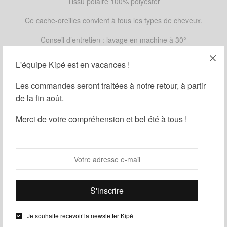
Tissu polaire 100% polyester
Ce cache-oreilles convient à tous les types de cheveux.
Conseil d’entretien : lavage en machine à 30°
L'équipe Kipé est en vacances !
MOTIFS
Les commandes seront traitées à notre retour, à partir
de la fin août.
Merci de votre compréhension et bel été à tous !
Ajouter au panier
Guide des tailles
Ajouter à ma liste d'envies
Partager
Je souhaite recevoir la newsletter Kipé
UGS :
ND