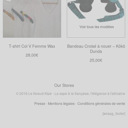
variations.
Les
Les
options
options
peuvent
peuvent
être
être
choisies
choisies
sur
T-shirt Col V Femme Wax
Bandeau Croisé à nouer – Kôkô
sur
la
Dunda
la
28,00
€
page
25,00
€
page
Choix des options
du
Ce
Choix des options
du
produit
Ce
produit
produit
produit
a
a
Our Stores
plusieurs
plusieurs
variations.
© 2016 Le Noeud Kipé - La sape à la française, l'élégance à l'africaine
variations.
Les
Presse
- Mentions légales
-
Conditions générales de vente
Les
options
options
[wcsag_footer]
peuvent
peuvent
être
être