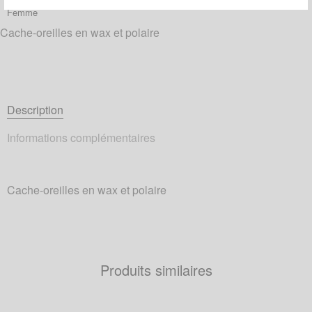
Catégories :
Bandeaux
,
Cache-Oreilles
,
Cache-oreilles Polaire Wax
,
Femme
Cache-oreilles en wax et polaire
Description
Informations complémentaires
Cache-oreilles en wax et polaire
Produits similaires