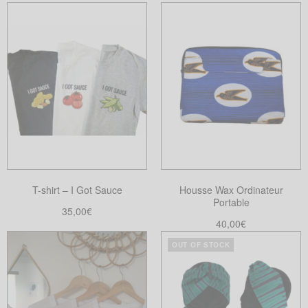
T-shirt – I Got Sauce
Housse Wax Ordinateur
Portable
35,00
€
40,00
€
Choix des options
Ce
Choix des options
OUT OF STOCK
Ce
produit
produit
a
a
plusieurs
plusieurs
variations.