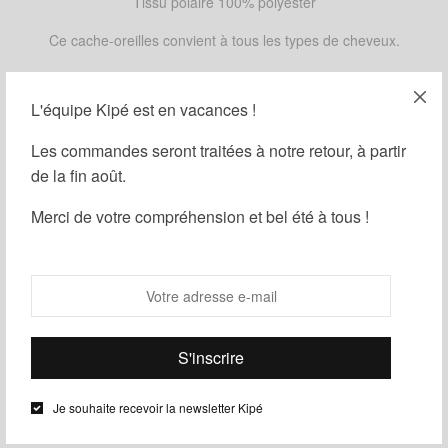
Tissu polaire 100% polyester
Ce cache-oreilles convient à tous les types de cheveux.
Conseil d’entretien : lavage en machine à 30°
L'équipe Kipé est en vacances !
MOTIFS
Les commandes seront traitées à notre retour, à partir
de la fin août.
Merci de votre compréhension et bel été à tous !
Ajouter au panier
Guide des tailles
Ajouter à ma liste d'envies
Partager
Je souhaite recevoir la newsletter Kipé
UGS :
ND