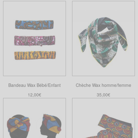
Bandeau Wax Bébé/Enfant
Chèche Wax homme/femme
12,00
€
35,00
€
Choix des options
Choix des options
Ce
Ce
produit
produit
a
a
plusieurs
plusieurs
variations.
variations.