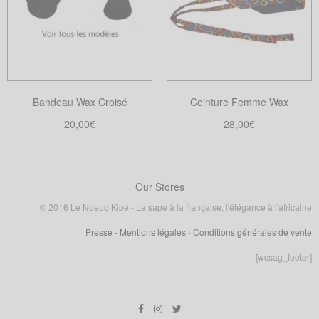
Les
Les
options
options
peuvent
peuvent
être
être
choisies
choisies
Bandeau Wax Croisé
Ceinture Femme Wax
sur
sur
la
la
20,00
€
28,00
€
page
page
Choix des options
Choix des options
Ce
Ce
du
du
produit
produit
produit
produit
a
a
Our Stores
plusieurs
plusieurs
© 2016 Le Noeud Kipé - La sape à la française, l'élégance à l'africaine
variations.
variations.
Presse
- Mentions légales
-
Conditions générales de vente
Les
Les
options
options
[wcsag_footer]
peuvent
peuvent
être
être
choisies
choisies