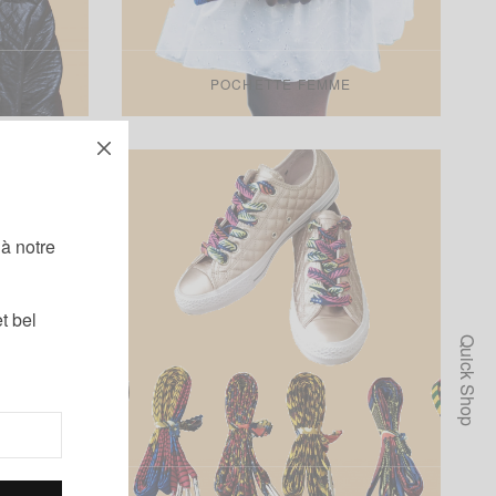
POCHETTE FEMME
!
à notre
t bel
Quick Shop