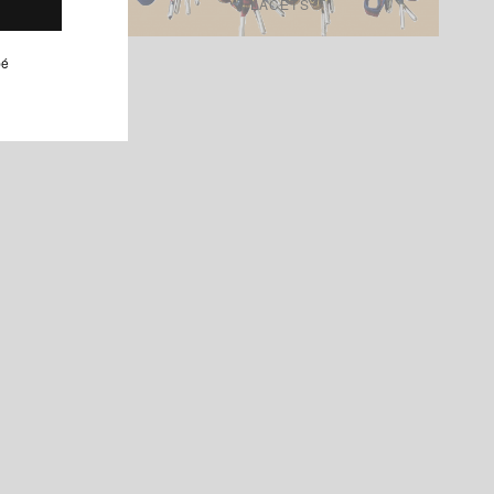
LACETS
pé