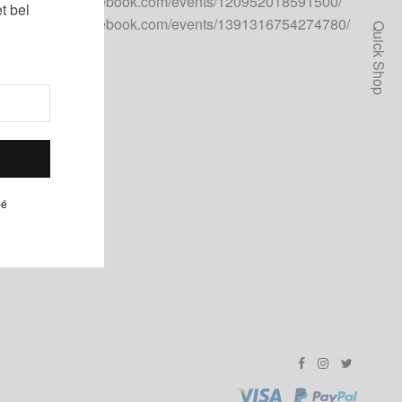
https://www.facebook.com/events/120952018591500/
t bel
https://www.facebook.com/events/1391316754274780/
Quick Shop
pé