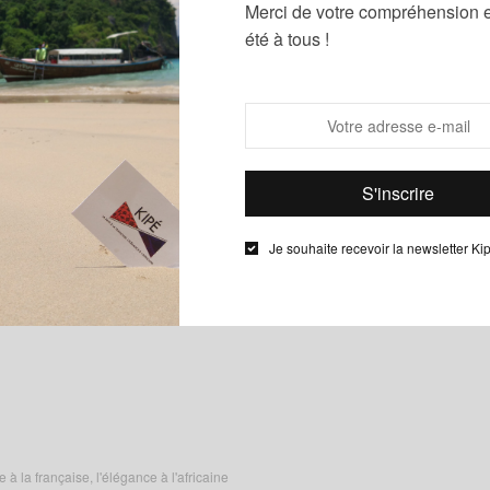
https://www.facebook.com/events/134014167306895/
Merci de votre compréhension e
https://www.facebook.com/events/292388111207700/
été à tous !
https://www.facebook.com/events/610604472435332/
Je souhaite recevoir la newsletter Ki
 la française, l'élégance à l'africaine