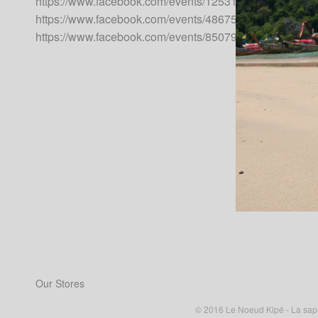
https://www.facebook.com/events/125315628158995/
https://www.facebook.com/events/486753791675692/
https://www.facebook.com/events/850791488399237/
Our Stores
© 2016 Le Noeud Kipé - La sape à