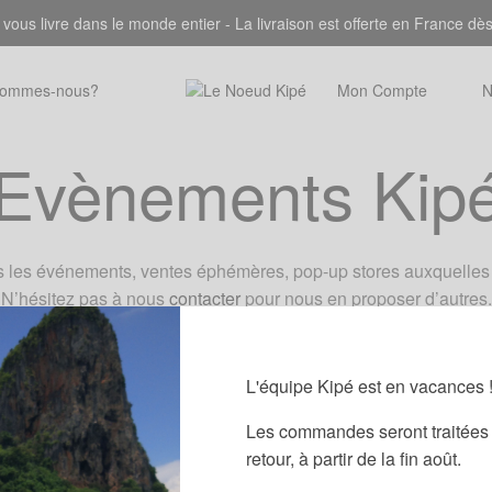
 vous livre dans le monde entier - La livraison est offerte en France dè
sommes-nous?
Mon Compte
N
Evènements Kip
us les événements, ventes éphémères, pop-up stores auxquelles 
N’hésitez pas à nous
contacter
pour nous en proposer d’autres.
Evènements à venir :
https://www.facebook.com/events/612769305727920/
L'équipe Kipé est en vacances 
Evènements antérieurs :
Les commandes seront traitées 
retour, à partir de la fin août.
https://www.facebook.com/events/328527220978600/