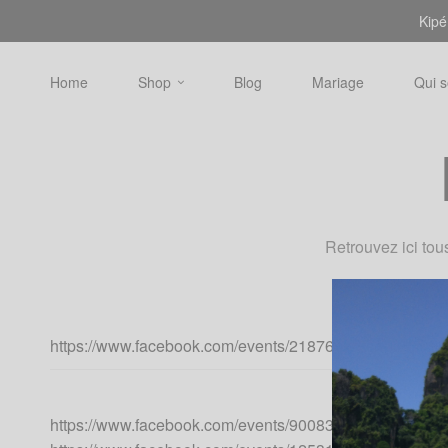
Kipé
Home
Shop
Blog
Mariage
Qui 
Retrouvez ici to
https://www.facebook.com/events/218763652034701/
https://www.facebook.com/events/900839210077001/