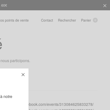
s 60€
Rechercher
Panier
os points de vente
Contact
0
é
nous participons.
!
à notre
https://www.facebook.com/events/313084625833278/