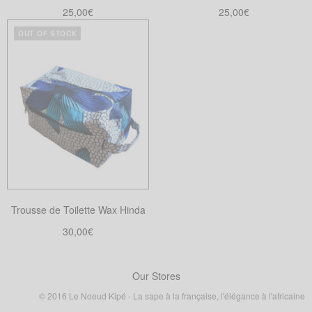
25,00
€
25,00
€
page
page
Choix des options
Lire la suite
du
du
OUT OF STOCK
Ce
produit
produit
produit
a
plusieurs
variations.
Les
options
peuvent
être
choisies
Trousse de Toilette Wax Hinda
sur
la
30,00
€
page
Choix des options
Ce
du
produit
Our Stores
produit
a
© 2016 Le Noeud Kipé - La sape à la française, l'élégance à l'africaine
plusieurs