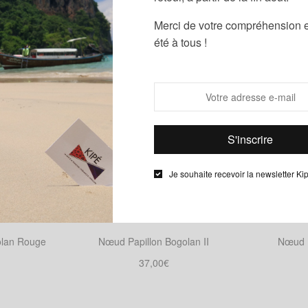
Merci de votre compréhension e
été à tous !
Je souhaite recevoir la newsletter Ki
olan Rouge
Nœud Papillon Bogolan II
Nœud P
37,00
€
nier
Ajouter au panier
Ajo