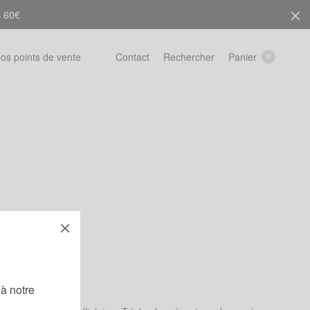
s 60€
Rechercher
Panier
os points de vente
Contact
0
!
à notre