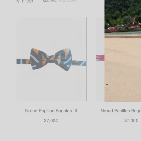
Filtrer
ACCUEIL
/
BOGOLAN
Nœud Papillon Bogolan III
Nœud Papillon Bog
37,00
€
37,00
€
Ajouter au panier
Ajouter au pa