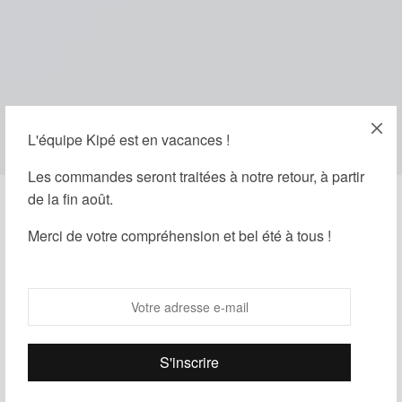
L'équipe Kipé est en vacances !
Les commandes seront traitées à notre retour, à partir
de la fin août.
Merci de votre compréhension et bel été à tous !
1 JANVIER 2014
-
STYLE
A Video Blog Post
Par
Kipé
Lorem ipsum dolor sit amet, consectetur adipiscing