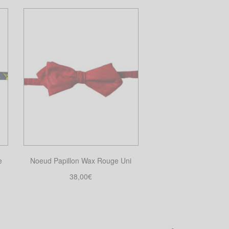
e
Noeud Papillon Wax Rouge Uni
38,00
€
Choix des options
Ce
produit
a