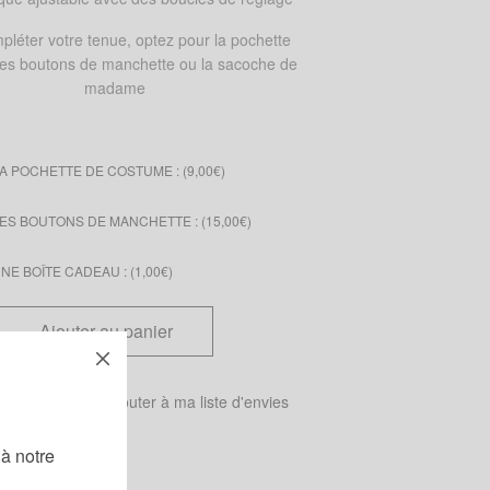
pléter votre tenue, optez pour la pochette
 les boutons de manchette ou la sacoche de
madame
A POCHETTE DE COSTUME : (
9,00
€
)
ES BOUTONS DE MANCHETTE : (
15,00
€
)
E BOÎTE CADEAU : (
1,00
€
)
Ajouter au panier
 tailles
Ajouter à ma liste d'envies
!
à notre