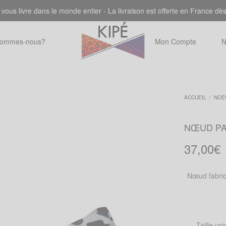
 vous livre dans le monde entier - La livraison est offerte en France dè
sommes-nous?
Mon Compte
N
ACCUEIL
/
NOE
NŒUD PA
37,00
€
Nœud fabriq
Taille un