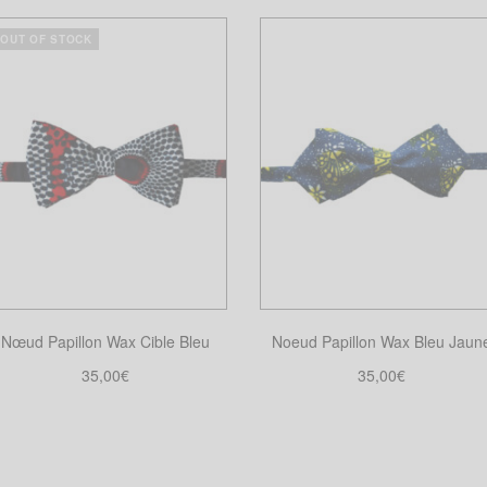
OUT OF STOCK
Nœud Papillon Wax Cible Bleu
Noeud Papillon Wax Bleu Jaun
35,00
€
35,00
€
Choix des options
Ajouter au panier
Ce
produit
a