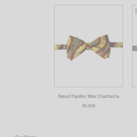
Nœud Papillon Wax Chachacha
35,00
€
Choix des options
Ce
produit
a