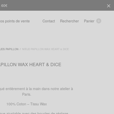
s 60€
Rechercher
Panier
os points de vente
Contact
0
UDS PAPILLON
/
NŒUD PAPILLON WAX HEART & DICE
PILLON WAX HEART & DICE
ué entièrement à la main dans notre atelier à
Paris.
100% Coton – Tissu Wax
ique ajustable avec des boucles de réglage