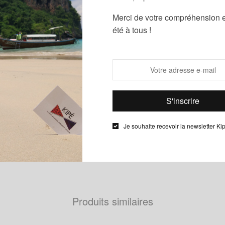
Catégories :
Merci de votre compréhension e
Étiquettes :
B
été à tous !
bles noeuds à nouer et à dénouer.
Description
Informations complémentaires
Je souhaite recevoir la newsletter Ki
noeuds papillon le Noeud Kipé sont de véritables noeuds à noue
u wax de chez
Vlisco
.
Produits similaires