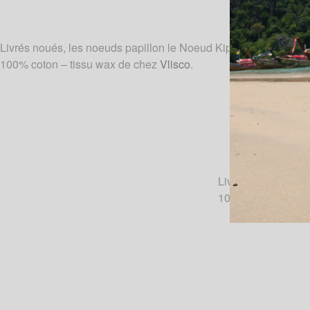
Livrés noués, les noeuds papillon le Noeud Kipé sont de vérita
100% coton – tissu wax de chez
Vlisco
.
Livrés noués, les 
100% coton – tiss