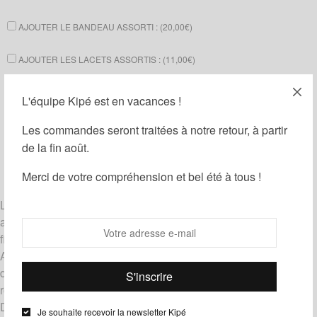
AJOUTER LE BANDEAU ASSORTI : (
20,00
€
)
AJOUTER LES LACETS ASSORTIS : (
11,00
€
)
Ajouter au panier
L'équipe Kipé est en vacances !
Les commandes seront traitées à notre retour, à partir
Partager
Ajouter à ma liste d'envies
de la fin août.
Merci de votre compréhension et bel été à tous !
UGS :
ND
Catégories :
Chèche
,
Chèche
,
Femme
,
Homme
Le chèche mixte dans lequel on aime se cocooner. Doublé
avec un tissu coton et cousu avec un croquet coloré pour une
finition agréable, il sera parfait pour la mi saison.
Accessoires qui feront la différence les chèches en wax sont
de rigueur pour cette mi saison. Ils vous assureront un style
romantique tout en vous protègeant des premières fraicheurs.
Découvrez les bandeaux croisés associés.
Je souhaite recevoir la newsletter Kipé