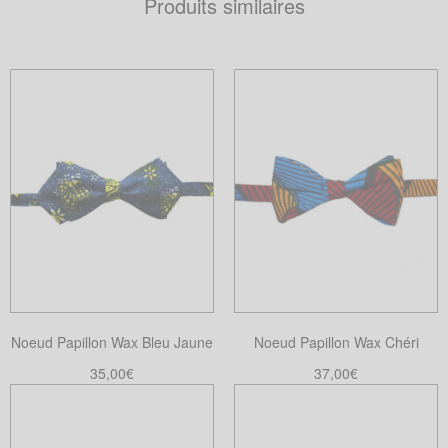
Produits similaires
Noeud Papillon Wax Bleu Jaune
Noeud Papillon Wax Chéri
35,00
€
37,00
€
Ajouter au panier
Choix des options
Ce
produit