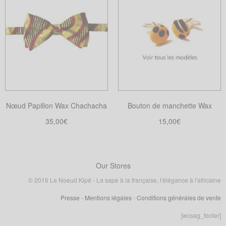
a
plusieurs
variations.
Les
options
peuvent
être
choisies
Nœud Papillon Wax Chachacha
Bouton de manchette Wax
sur
la
35,00
€
15,00
€
page
Choix des options
Choix des options
Ce
Ce
du
produit
produit
produit
a
a
Our Stores
plusieurs
plusieurs
© 2016 Le Noeud Kipé - La sape à la française, l'élégance à l'africaine
variations.
variations.
Presse
- Mentions légales
-
Conditions générales de vente
Les
Les
options
options
[wcsag_footer]