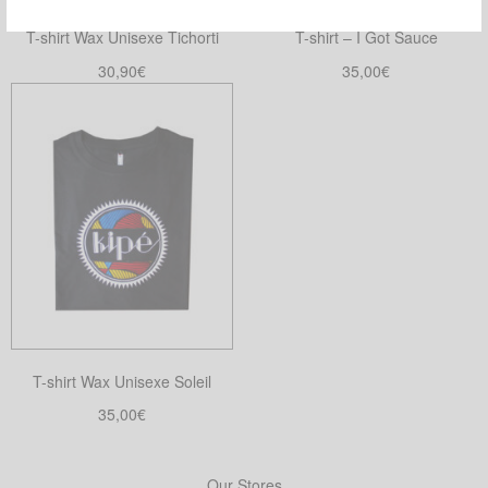
T-shirt Wax Unisexe Tichorti
T-shirt – I Got Sauce
30,90
€
35,00
€
Choix des options
Choix des options
Ce
Ce
produit
produit
a
a
plusieurs
plusieurs
variations.
variations.
Les
Les
options
options
peuvent
peuvent
être
être
choisies
choisies
T-shirt Wax Unisexe Soleil
sur
sur
la
la
35,00
€
page
page
Choix des options
Ce
du
du
produit
Our Stores