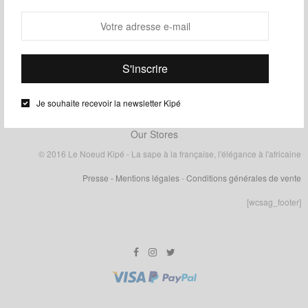
Filtrer
Je souhaite recevoir la newsletter Kipé
Our Stores
© 2016 Le Noeud Kipé - La sape à la française, l'élégance à l'africaine
Presse
- Mentions légales
-
Conditions générales de vente
[wcsag_footer]