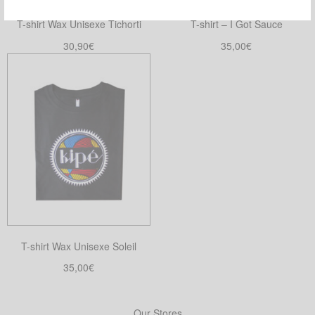
T-shirt Wax Unisexe Tichorti
T-shirt – I Got Sauce
30,90
€
35,00
€
Choix des options
Choix des options
Ce
Ce
produit
produit
a
a
plusieurs
plusieurs
variations.
variations.
Les
Les
options
options
peuvent
peuvent
être
être
choisies
choisies
T-shirt Wax Unisexe Soleil
sur
sur
la
la
35,00
€
page
page
Choix des options
Ce
du
du
produit
Our Stores