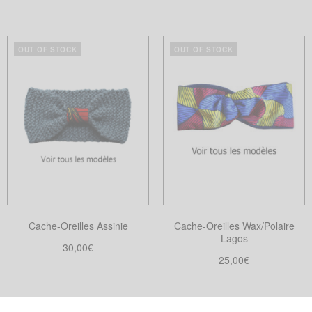
OUT OF STOCK
OUT OF STOCK
Cache-Oreilles Assinie
Cache-Oreilles Wax/Polaire
Lagos
30,00
€
25,00
€
Choix des options
Ce
Choix des options
Ce
produit
produit
Our Stores
a