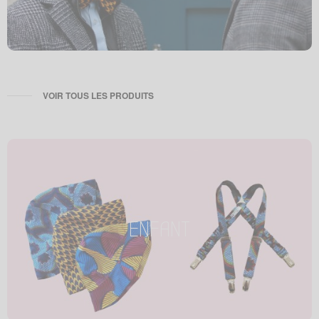
VOIR TOUS LES PRODUITS
ENFANT
ENFANT
Petit enfant, petit style !
Tous les produits