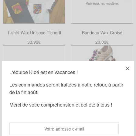
T-shirt Wax Unisexe Tichorti
Bandeau Wax Croisé
30,90
€
20,00
€
Choix des options
Choix des options
Ce
Ce
produit
produit
a
a
L'équipe Kipé est en vacances !
plusieurs
plusieurs
variations.
variations.
Les commandes seront traitées à notre retour, à partir
Les
Les
de la fin août.
options
options
Merci de votre compréhension et bel été à tous !
peuvent
peuvent
être
être
choisies
choisies
Carrés démaquillants lavables
Lacets Wax
sur
sur
wax/éponge
la
la