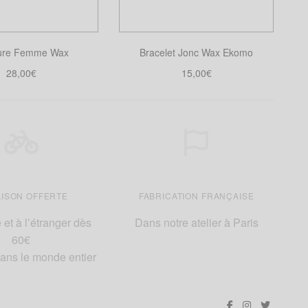
choisies
sur
la
ture Femme Wax
Bracelet Jonc Wax Ekomo
page
28,00
€
15,00
€
du
ix des options
Choix des options
produit
Ce
Ce
produit
produit
a
a
plusieurs
plusieurs
variations.
variations.
Les
Les
AISON OFFERTE
FABRICATION FRANÇAISE
options
options
peuvent
peuvent
et à l’étranger dès
Dans notre atelier à Paris
être
être
60€
choisies
choisies
dans le monde entier
sur
sur
la
la
page
page