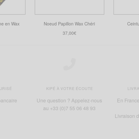
être
ies
choisies
sur
me en Wax
Noeud Papillon Wax Chéri
Cein
la
page
37,00
€
du
ions
Choix des options
Cho
it
Ce
produit
it
produit
a
eurs
plusieurs
tions.
variations.
Les
URISÉ
KIPÉ À VOTRE ÉCOUTE
LIVR
ns
options
ent
peuvent
bancaire
Une question ? Appelez-nous
En France 
être
au +33 (0)7 55 06 48 93
ies
choisies
Livraison 
sur
la
page