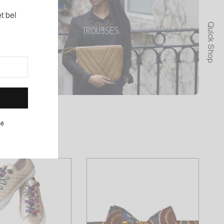
TROUSSES
t bel
A utiliser à l’infini
Quick Shop
TROUSSES
Tous les produits
pé