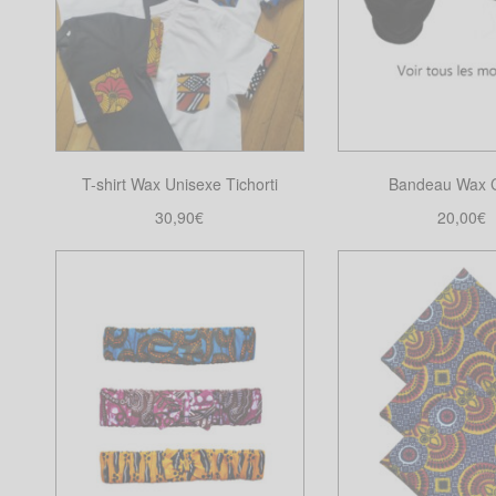
T-shirt Wax Unisexe Tichorti
Bandeau Wax C
30,90
€
20,00
€
Choix des options
Choix des opt
Ce
Ce
produit
produ
a
a
plusieurs
plusi
variations.
varia
Les
Les
options
optio
peuvent
peuv
être
être