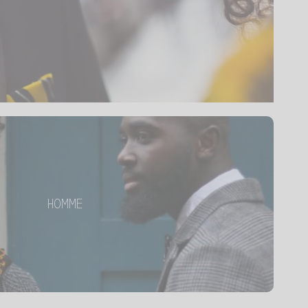
HOMME
z Kipé, un style visible et coloré !
HOMME
Tous les produits