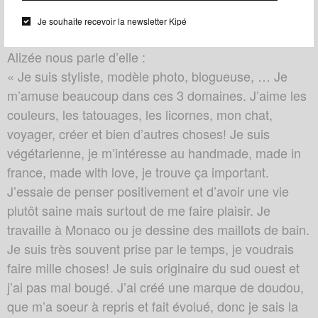
bandeau qui vient rehausser sa tenue un chemiser
Je souhaite recevoir la newsletter Kipé
blanc et jupe bleue.
Alizée nous parle d’elle :
« Je suis styliste, modèle photo, blogueuse, … Je
m’amuse beaucoup dans ces 3 domaines. J’aime les
couleurs, les tatouages, les licornes, mon chat,
voyager, créer et bien d’autres choses! Je suis
végétarienne, je m’intéresse au handmade, made in
france, made with love, je trouve ça important.
J’essaie de penser positivement et d’avoir une vie
plutôt saine mais surtout de me faire plaisir. Je
travaille à Monaco ou je dessine des maillots de bain.
Je suis très souvent prise par le temps, je voudrais
faire mille choses! Je suis originaire du sud ouest et
j’ai pas mal bougé. J’ai créé une marque de doudou,
que m’a soeur à repris et fait évolué, donc je sais la