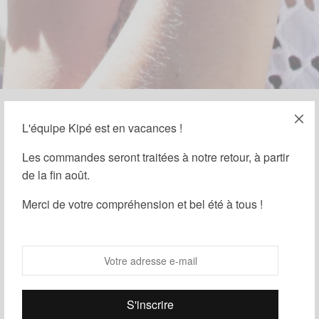
L'équipe Kipé est en vacances !
18 JUILLET 2017
-
BLOG
,
PHOTOS ET ARTICLES "BLOGUEUR"
Rag and Rose x Kipé
Les commandes seront traitées à notre retour, à partir
de la fin août.
Merci de votre compréhension et bel été à tous !
Par
Kipé
Kipé a eu le plaisir de collaborer avec Alizée alias
Rag and Rose.
Alizée a choisi de porter le bandeau anémone qui se
marie parfaitement avec le rose de ses cheveux. Un