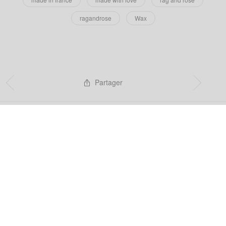
ragandrose
Wax
Partager