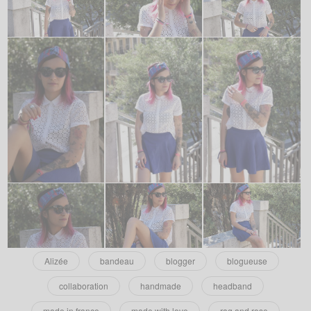
Alizée
bandeau
blogger
blogueuse
collaboration
handmade
headband
made in france
made with love
rag and rose